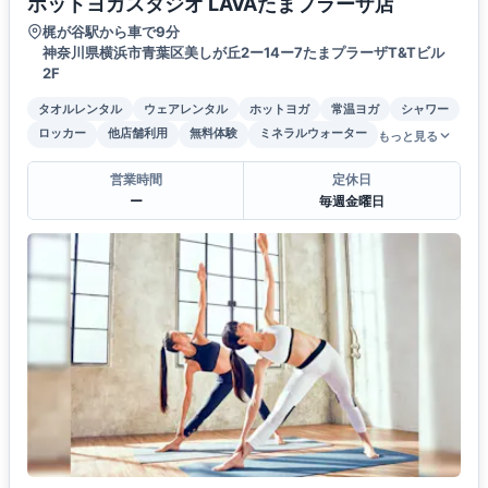
ホットヨガスタジオ LAVAたまプラーザ店
梶が谷駅から車で9分
神奈川県横浜市青葉区美しが丘2ー14ー7たまプラーザT&Tビル
2F
タオルレンタル
ウェアレンタル
ホットヨガ
常温ヨガ
シャワー
ロッカー
他店舗利用
無料体験
ミネラルウォーター
もっと見る
営業時間
定休日
ー
毎週金曜日