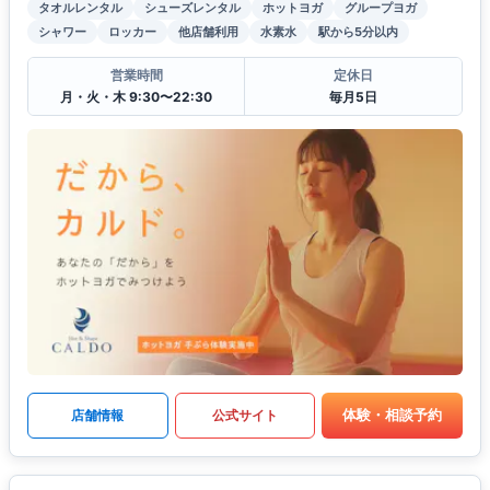
タオルレンタル
シューズレンタル
ホットヨガ
グループヨガ
シャワー
ロッカー
他店舗利用
水素水
駅から5分以内
営業時間
定休日
月・火・木 9:30〜22:30
毎月5日
体験・相談予約
店舗情報
公式サイト