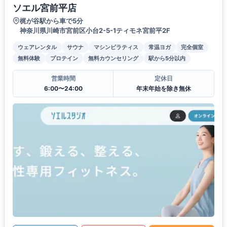
ソエル宮前平店
梶が谷駅から車で5分
神奈川県川崎市宮前区小台2-5-1ティモネ宮前平2F
ウェアレンタル
サウナ
マシンピラティス
常温ヨガ
完全個室
無料体験
プロテイン
無料カウンセリング
駅から5分以内
営業時間
定休日
6:00〜24:00
年末年始を除き無休