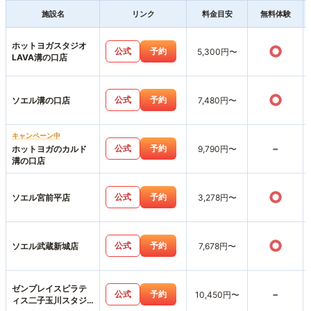
施設名
リンク
料金目安
無料体験
ホットヨガスタジオ
○
公式
予約
5,300円〜
LAVA溝の口店
○
公式
予約
ソエル溝の口店
7,480円〜
キャンペーン中
-
公式
予約
ホットヨガのカルド
9,790円〜
溝の口店
○
公式
予約
ソエル宮前平店
3,278円〜
○
公式
予約
ソエル武蔵新城店
7,678円〜
ゼンプレイスピラテ
-
公式
予約
10,450円〜
ィス二子玉川スタジ