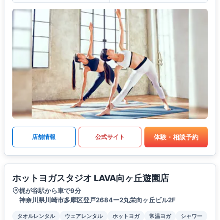
体験・相談予約
店舗情報
公式サイト
ホットヨガスタジオ LAVA向ヶ丘遊園店
梶が谷駅から車で9分
神奈川県川崎市多摩区登戸2684ー2丸栄向ヶ丘ビル2F
タオルレンタル
ウェアレンタル
ホットヨガ
常温ヨガ
シャワー