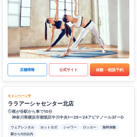
体験・相談予約
店舗情報
公式サイト
キャンペーン中
ララアーシャセンター北店
梶が谷駅から車で10分
神奈川県横浜市都筑区中川中央1ー29ー24アビテノール3FーD
ウェアレンタル
ホットヨガ
シャワー
ロッカー
無料体験
駅から5分以内