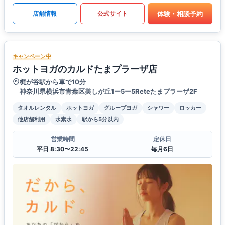
体験・相談予約
店舗情報
公式サイト
キャンペーン中
ホットヨガのカルドたまプラーザ店
梶が谷駅から車で10分
神奈川県横浜市青葉区美しが丘1ー5ー5Reteたまプラーザ2F
タオルレンタル
ホットヨガ
グループヨガ
シャワー
ロッカー
他店舗利用
水素水
駅から5分以内
営業時間
定休日
平日 8:30〜22:45
毎月6日