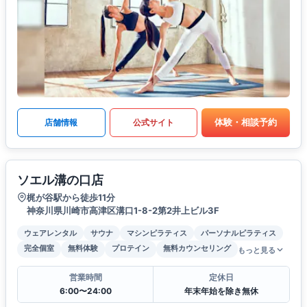
体験・相談予約
店舗情報
公式サイト
ソエル溝の口店
梶が谷駅から徒歩11分
神奈川県川崎市高津区溝口1-8-2第2井上ビル3F
ウェアレンタル
サウナ
マシンピラティス
パーソナルピラティス
完全個室
無料体験
プロテイン
無料カウンセリング
もっと見る
営業時間
定休日
6:00〜24:00
年末年始を除き無休