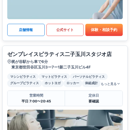
体験・相談予約
店舗情報
公式サイト
ゼンプレイスピラティス二子玉川スタジオ店
梶が谷駅から車で6分
東京都世田谷区玉川3ー7ー1新二子玉川ビル4F
マシンピラティス
マットピラティス
パーソナルピラティス
グループピラティス
ホットヨガ
ロッカー
体組成計
もっと見る
営業時間
定休日
平日 7:00〜20:45
要確認