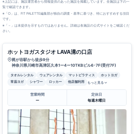
※上記には、施設運営者から情報提供のあった施設を掲載しています。全施設は下の一
覧で確認できます。
※「○」は、FIT PALETTE編集部が独自の調査・基準に基づき、特におすすめする項目
です。
※「－」は未提供を示すものではありません。詳細は各施設の公式サイトをご確認くだ
さい。
ホットヨガスタジオ LAVA溝の口店
梶が谷駅から徒歩9分
神奈川県川崎市高津区久本1ー4ー10TKBビル6･7F(受付7F)
タオルレンタル
ウェアレンタル
マットピラティス
ホットヨガ
常温ヨガ
シャワー
ロッカー
他店舗利用
もっと見る
営業時間
定休日
ー
毎週木曜日