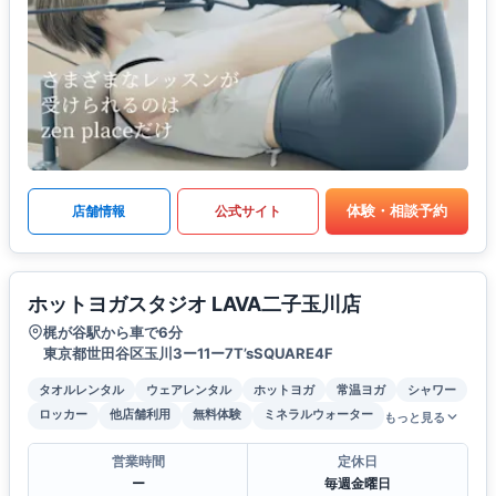
体験・相談予約
店舗情報
公式サイト
ホットヨガスタジオ LAVA二子玉川店
梶が谷駅から車で6分
東京都世田谷区玉川3ー11ー7T’sSQUARE4F
タオルレンタル
ウェアレンタル
ホットヨガ
常温ヨガ
シャワー
ロッカー
他店舗利用
無料体験
ミネラルウォーター
もっと見る
営業時間
定休日
ー
毎週金曜日