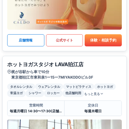
体験・相談予約
店舗情報
公式サイト
ホットヨガスタジオ LAVA狛江店
梶が谷駅から車で10分
東京都狛江市東和泉1ー15ー7MIYAKODOビル3F
タオルレンタル
ウェアレンタル
マットピラティス
ホットヨガ
常温ヨガ
シャワー
ロッカー
他店舗利用
もっと見る
営業時間
定休日
毎週月曜日 14:30〜17:30(店舗クローズ)
毎週木曜日