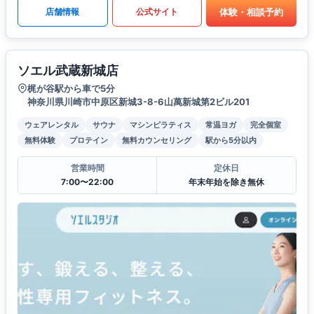
体験・相談予約
店舗情報
公式サイト
ソエル武蔵新城店
梶が谷駅から車で5分
神奈川県川崎市中原区新城3-8-6山萬新城第2ビル201
ウェアレンタル
サウナ
マシンピラティス
常温ヨガ
完全個室
無料体験
プロテイン
無料カウンセリング
駅から5分以内
営業時間
定休日
7:00〜22:00
年末年始を除き無休