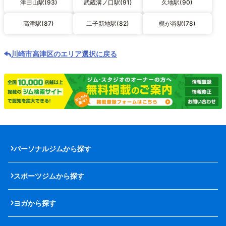
津田山駅(93)
武蔵溝ノ口駅(91)
久地駅(90)
高津駅(87)
二子新地駅(82)
梶が谷駅(78)
川崎市高津区のエリア選択に戻る
パーソナルジムから探す
スポーツジムから探す
ヨガから探す