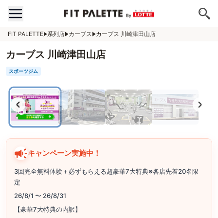
FIT PALETTE
系列店
カーブス
カーブス 川崎津田山店
カーブス 川崎津田山店
スポーツジム
キャンペーン実施中！
3回完全無料体験＋必ずもらえる超豪華7大特典※各店先着20名限
定
26/8/1 〜 26/8/31
【豪華7大特典の内訳】