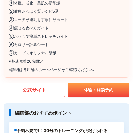
①体重、老化、美肌の新常識
②健康たんぱく質レシピ5選
③コーチが運動を丁寧にサポート
④痩せる食べ方ガイド
⑤おうちで簡単ストレッチガイド
⑥カロリー計算シート
⑦カーブスオリジナル壁紙
※各店先着20名限定
※詳細は各店舗のホームページをご確認ください｡
公式サイト
体験・相談予約
編集部のおすすめポイント
予約不要で1回30分のトレーニングが受けられる