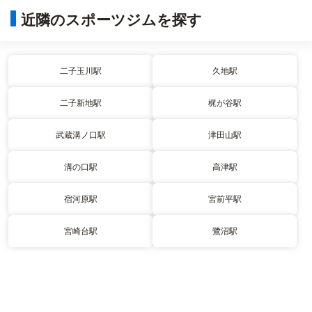
近隣のスポーツジムを探す
二子玉川駅
久地駅
二子新地駅
梶が谷駅
武蔵溝ノ口駅
津田山駅
溝の口駅
高津駅
宿河原駅
宮前平駅
宮崎台駅
鷺沼駅