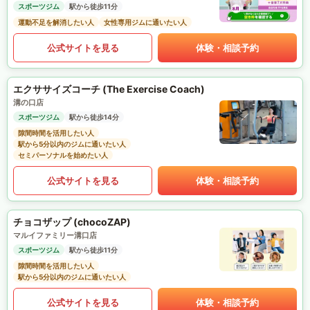
スポーツジム
駅から徒歩11分
運動不足を解消したい人
女性専用ジムに通いたい人
公式サイトを見る
体験・相談予約
エクササイズコーチ (The Exercise Coach)
溝の口店
スポーツジム
駅から徒歩14分
隙間時間を活用したい人
駅から5分以内のジムに通いたい人
セミパーソナルを始めたい人
公式サイトを見る
体験・相談予約
チョコザップ (chocoZAP)
マルイファミリー溝口店
スポーツジム
駅から徒歩11分
隙間時間を活用したい人
駅から5分以内のジムに通いたい人
公式サイトを見る
体験・相談予約