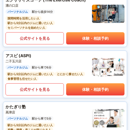
溝の口店
パーソナルジム
駅から徒歩14分
隙間時間を活用したい人
駅から5分以内のジムに通いたい人
セミパーソナルを始めたい人
公式サイトを見る
体験・相談予約
アスピ (ASPI)
二子玉川店
パーソナルジム
駅から車で6分
駅から5分以内のジムに通いたい人
とにかく痩せたい人
食事管理も任せたい人
公式サイトを見る
体験・相談予約
かたぎり塾
高津店
パーソナルジム
駅から車で3分
駅から5分以内のジムに通いたい人
姿勢・腰痛・肩こりが気になる人