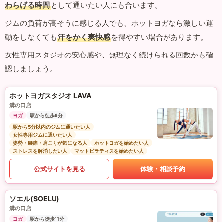
わらげる時間
として通いたい人にも合います。
ジムの負荷が高そうに感じる人でも、ホットヨガなら激しい運
動をしなくても
汗をかく爽快感
を得やすい場合があります。
女性専用スタジオの安心感や、無理なく続けられる回数かも確
認しましょう。
ホットヨガスタジオ LAVA
溝の口店
ヨガ
駅から徒歩9分
駅から5分以内のジムに通いたい人
女性専用ジムに通いたい人
姿勢・腰痛・肩こりが気になる人
ホットヨガを始めたい人
ストレスを解消したい人
マットピラティスを始めたい人
公式サイトを見る
体験・相談予約
ソエル(SOELU)
溝の口店
ヨガ
駅から徒歩11分