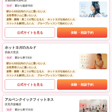
京都四条河原町店
ヨガ
駅から徒歩15分
駅から5分以内のジムに通いたい人
女性専用ジムに通いたい人
姿勢・腰痛・肩こりが気になる人
ホットヨガを始めたい人
ストレスを解消したい人
グループレッスンで始めたい人
公式サイトを見る
体験・相談予約
ホットヨガのカルド
四条大宮店
ヨガ
駅から車で3分
駅から5分以内のジムに通いたい人
女性専用ジムに通いたい人
姿勢・腰痛・肩こりが気になる人
ホットヨガを始めたい人
ストレスを解消したい人
グループレッスンで始めたい人
公式サイトを見る
体験・相談予約
アルペンクイックフィットネス
伏見丹波橋店
ヨガ
駅から車で13分