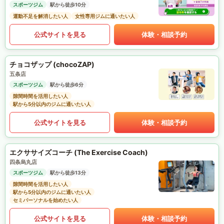
スポーツジム
駅から徒歩10分
運動不足を解消したい人
女性専用ジムに通いたい人
公式サイトを見る
体験・相談予約
チョコザップ (chocoZAP)
五条店
スポーツジム
駅から徒歩6分
隙間時間を活用したい人
駅から5分以内のジムに通いたい人
公式サイトを見る
体験・相談予約
エクササイズコーチ (The Exercise Coach)
四条烏丸店
スポーツジム
駅から徒歩13分
隙間時間を活用したい人
駅から5分以内のジムに通いたい人
セミパーソナルを始めたい人
公式サイトを見る
体験・相談予約