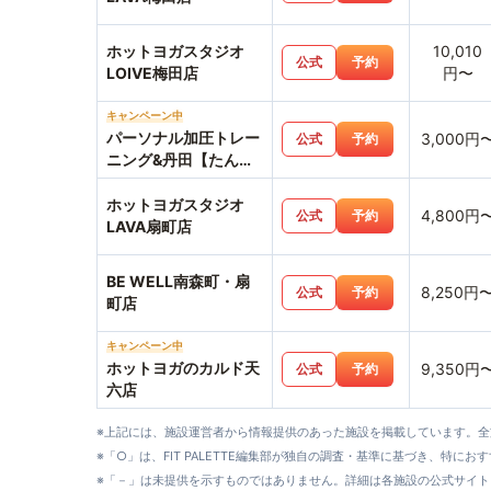
ホットヨガスタジオ
10,010
公式
予約
LOIVE梅田店
円〜
キャンペーン中
パーソナル加圧トレー
3,000円
公式
予約
ニング&丹田【たんで
ん】波動整体スタジオ
Hearts227-ハーツニ
ホットヨガスタジオ
4,800円
公式
予約
ニナナ-
LAVA扇町店
BE WELL南森町・扇
8,250円
公式
予約
町店
キャンペーン中
ホットヨガのカルド天
9,350円
公式
予約
六店
※上記には、施設運営者から情報提供のあった施設を掲載しています。
※「○」は、FIT PALETTE編集部が独自の調査・基準に基づき、特にお
※「－」は未提供を示すものではありません。詳細は各施設の公式サイト