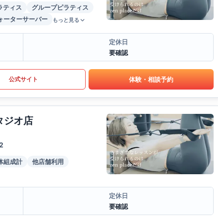
ラティス
グループピラティス
ォーターサーバー
もっと見る
定休日
要確認
体験・相談予約
公式サイト
タジオ店
2
体組成計
他店舗利用
定休日
要確認