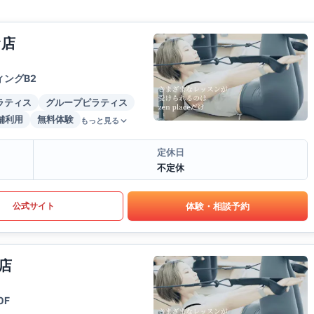
オ店
ィングB2
ラティス
グループピラティス
舗利用
無料体験
もっと見る
定休日
不定休
体験・相談予約
公式サイト
店
0F