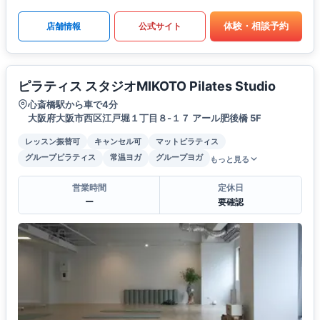
体験・相談予約
店舗情報
公式サイト
ピラティス スタジオMIKOTO Pilates Studio
心斎橋駅から車で4分
大阪府大阪市西区江戸堀１丁目８-１７ アール肥後橋 5F
レッスン振替可
キャンセル可
マットピラティス
グループピラティス
常温ヨガ
グループヨガ
もっと見る
営業時間
定休日
ー
要確認