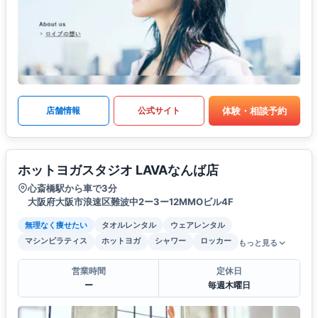
体験・相談予約
店舗情報
公式サイト
ホットヨガスタジオ LAVAなんば店
心斎橋駅から車で3分
大阪府大阪市浪速区難波中2ー3ー12MMOビル4F
無理なく痩せたい
タオルレンタル
ウェアレンタル
マシンピラティス
ホットヨガ
シャワー
ロッカー
もっと見る
営業時間
定休日
ー
毎週木曜日