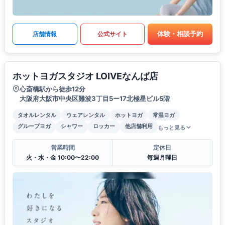
体験・相談予約
店舗情報
公式サイト
ホットヨガスタジオ LOIVEなんば店
心斎橋駅から徒歩12分
大阪府大阪市中央区難波3丁目5ー17北極星ビル5階
タオルレンタル
ウェアレンタル
ホットヨガ
常温ヨガ
グループヨガ
シャワー
ロッカー
他店舗利用
もっと見る
営業時間
定休日
火・水・金 10:00〜22:00
毎週月曜日