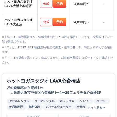
ホットヨガスタジオ
-
公式
予約
4,800円〜
LAVA大阪上本町店
ホットヨガスタジオ
-
公式
予約
4,800円〜
LAVA大正店
※上記には、施設運営者から情報提供のあった施設を掲載しています。全施設は下の一
覧で確認できます。
※「○」は、FIT PALETTE編集部が独自の調査・基準に基づき、特におすすめする項目
です。
※「－」は未提供を示すものではありません。詳細は各施設の公式サイトをご確認くだ
さい。
ホットヨガスタジオ LAVA心斎橋店
心斎橋駅から徒歩3分
大阪府大阪市中央区心斎橋筋1ー4ー29フェリチタ心斎橋3F
タオルレンタル
ウェアレンタル
ホットヨガ
シャワー
ロッカー
他店舗利用
無料体験
ミネラルウォーター
水素水
もっと見る