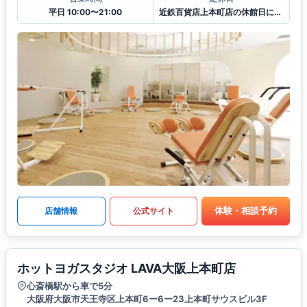
平日 10:00〜21:00
近鉄百貨店上本町店の休館日に準ずる
体験・相談予約
店舗情報
公式サイト
ホットヨガスタジオ LAVA大阪上本町店
心斎橋駅から車で5分
大阪府大阪市天王寺区上本町6ー6ー23上本町サウスビル3F