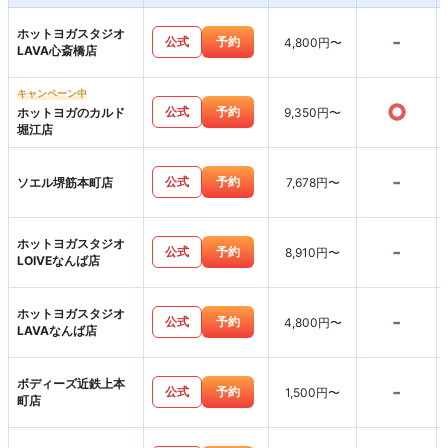
ホットヨガスタジオ
-
公式
予約
4,800円〜
LAVA心斎橋店
キャンペーン中
○
公式
予約
ホットヨガのカルド
9,350円〜
堀江店
-
公式
予約
ソエル堺筋本町店
7,678円〜
ホットヨガスタジオ
-
公式
予約
8,910円〜
LOIVEなんば店
ホットヨガスタジオ
-
公式
予約
4,800円〜
LAVAなんば店
ボディーズ近鉄上本
-
公式
予約
1,500円〜
町店