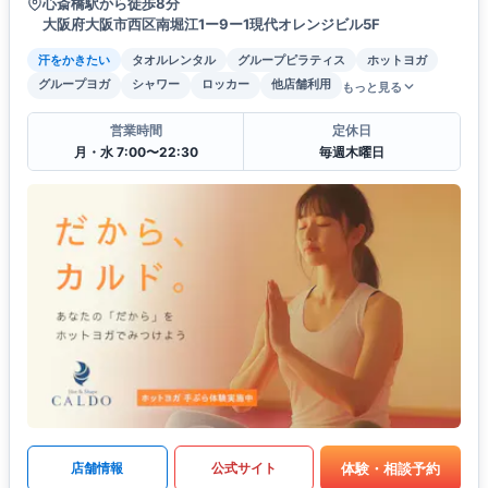
心斎橋駅から徒歩8分
大阪府大阪市西区南堀江1ー9ー1現代オレンジビル5F
汗をかきたい
タオルレンタル
グループピラティス
ホットヨガ
グループヨガ
シャワー
ロッカー
他店舗利用
もっと見る
営業時間
定休日
月・水 7:00〜22:30
毎週木曜日
体験・相談予約
店舗情報
公式サイト