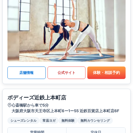
体験・相談予約
店舗情報
公式サイト
ボディーズ近鉄上本町店
心斎橋駅から車で5分
大阪府大阪市天王寺区上本町6ー1ー55 近鉄百貨店上本町店6F
シューズレンタル
常温ヨガ
無料体験
無料カウンセリング
営業時間
定休日