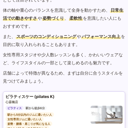
体の軸や重心のバランスを意識して全身を動かすため、
日常生
活での動きやすさ
や
姿勢づくり
、
柔軟性
を意識したい人にも
おすすめです。
また、
スポーツのコンディショニング
や
パフォーマンス向上
を
目的に取り入れられることもあります。
女性専用スタジオや少人数レッスンも多く、かわいいウェアな
ど、ライフスタイルの一部として楽しめるのも魅力です。
店舗によって特徴が異なるため、まずは自分に合うスタイルを
見つけてみましょう。
ピラティスケー (pilates K)
心斎橋店
ピラティス
駅から徒歩6分
駅から5分以内のジムに通いたい人
女性専用ジムに通いたい人
姿勢・腰痛・肩こりが気になる人