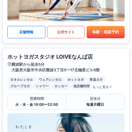
体験・相談予約
店舗情報
公式サイト
ホットヨガスタジオ LOIVEなんば店
難波駅から徒歩5分
大阪府大阪市中央区難波3丁目5ー17北極星ビル5階
タオルレンタル
ウェアレンタル
ホットヨガ
常温ヨガ
グループヨガ
シャワー
ロッカー
他店舗利用
もっと見る
営業時間
定休日
火・水・金 10:00〜22:00
毎週月曜日