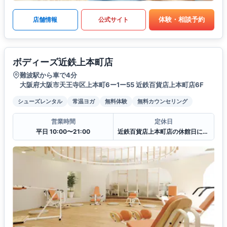
体験・相談予約
店舗情報
公式サイト
ボディーズ近鉄上本町店
難波駅から車で4分
大阪府大阪市天王寺区上本町6ー1ー55 近鉄百貨店上本町店6F
シューズレンタル
常温ヨガ
無料体験
無料カウンセリング
営業時間
定休日
平日 10:00〜21:00
近鉄百貨店上本町店の休館日に準ずる