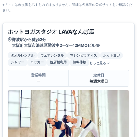
※「－」は未提供を示すものではありません。詳細は各施設の公式サイトをご確認くだ
さい。
ホットヨガスタジオ LAVAなんば店
難波駅から徒歩2分
大阪府大阪市浪速区難波中2ー3ー12MMOビル4F
タオルレンタル
ウェアレンタル
マシンピラティス
ホットヨガ
シャワー
ロッカー
他店舗利用
無料体験
もっと見る
営業時間
定休日
ー
毎週木曜日