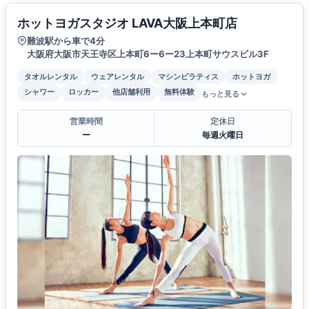
ホットヨガスタジオ LAVA大阪上本町店
難波駅から車で4分
大阪府大阪市天王寺区上本町6ー6ー23上本町サウスビル3F
タオルレンタル
ウェアレンタル
マシンピラティス
ホットヨガ
シャワー
ロッカー
他店舗利用
無料体験
もっと見る
営業時間
定休日
ー
毎週火曜日