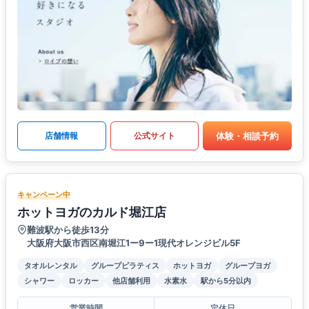
体験・相談予約
店舗情報
公式サイト
キャンペーン中
ホットヨガのカルド堀江店
難波駅から徒歩13分
大阪府大阪市西区南堀江1ー9ー1現代オレンジビル5F
タオルレンタル
グループピラティス
ホットヨガ
グループヨガ
シャワー
ロッカー
他店舗利用
水素水
駅から5分以内
営業時間
定休日