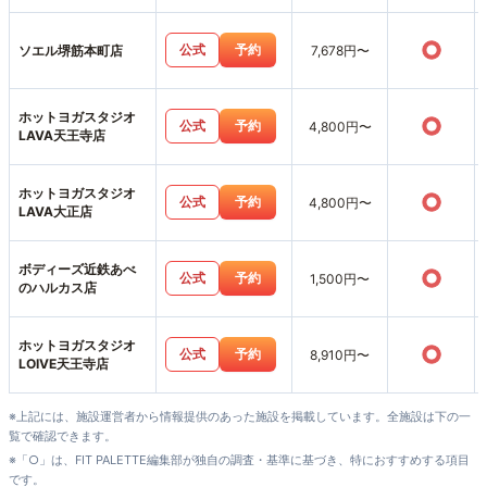
○
公式
予約
ソエル堺筋本町店
7,678円〜
ホットヨガスタジオ
○
公式
予約
4,800円〜
LAVA天王寺店
ホットヨガスタジオ
○
公式
予約
4,800円〜
LAVA大正店
ボディーズ近鉄あべ
○
公式
予約
1,500円〜
のハルカス店
ホットヨガスタジオ
○
公式
予約
8,910円〜
LOIVE天王寺店
※上記には、施設運営者から情報提供のあった施設を掲載しています。全施設は下の一
覧で確認できます。
※「○」は、FIT PALETTE編集部が独自の調査・基準に基づき、特におすすめする項目
です。