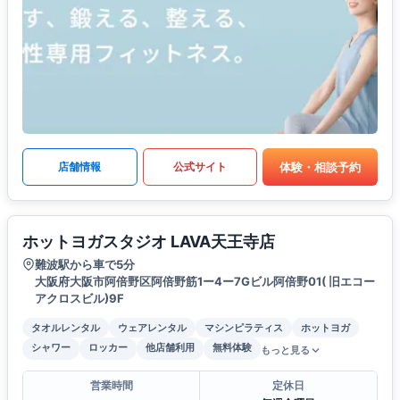
体験・相談予約
店舗情報
公式サイト
ホットヨガスタジオ LAVA天王寺店
難波駅から車で5分
大阪府大阪市阿倍野区阿倍野筋1ー4ー7Gビル阿倍野01( 旧エコー
アクロスビル)9F
タオルレンタル
ウェアレンタル
マシンピラティス
ホットヨガ
シャワー
ロッカー
他店舗利用
無料体験
もっと見る
営業時間
定休日