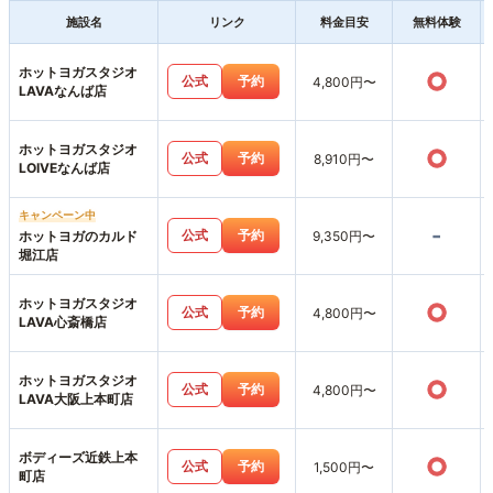
施設名
リンク
料金目安
無料体験
ホットヨガスタジオ
○
公式
予約
4,800円〜
LAVAなんば店
ホットヨガスタジオ
○
公式
予約
8,910円〜
LOIVEなんば店
キャンペーン中
-
公式
予約
ホットヨガのカルド
9,350円〜
堀江店
ホットヨガスタジオ
○
公式
予約
4,800円〜
LAVA心斎橋店
ホットヨガスタジオ
○
公式
予約
4,800円〜
LAVA大阪上本町店
ボディーズ近鉄上本
○
公式
予約
1,500円〜
町店