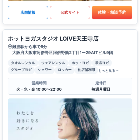
体験・相談予約
店舗情報
公式サイト
ホットヨガスタジオ LOIVE天王寺店
難波駅から車で5分
大阪府大阪市阿倍野区阿倍野筋2丁目1ー29AITビル9階
タオルレンタル
ウェアレンタル
ホットヨガ
常温ヨガ
グループヨガ
シャワー
ロッカー
他店舗利用
もっと見る
営業時間
定休日
火・水・金 10:00〜22:00
毎週月曜日