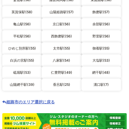
英賀保駅(58)
山陽姫路駅(57)
飾磨駅(57)
亀山駅(56)
京口駅(56)
余部駅(56)
平松駅(56)
西飾磨駅(56)
野里駅(56)
ひめじ別所駅(55)
太市駅(55)
御着駅(55)
白浜の宮駅(55)
八家駅(54)
大塩駅(53)
砥堀駅(53)
仁豊野駅(49)
網干駅(48)
山陽網干駅(39)
香呂駅(25)
溝口駅(7)
姫路市のエリア選択に戻る