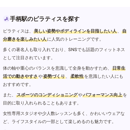
手柄駅のピラティスを探す
ピラティスは、
美しい姿勢やボディラインを目指したい人
、
自
分磨きを楽しみたい人
に人気のトレーニングです。
多くの著名人も取り入れており、SNSでも話題のフィットネス
として注目されています。
体の軸や重心のバランスを意識して全身を動かすため、
日常生
活での動きやすさ
や
姿勢づくり
、
柔軟性
を意識したい人にも
おすすめです。
また、
スポーツのコンディショニング
や
パフォーマンス向上
を
目的に取り入れられることもあります。
女性専用スタジオや少人数レッスンも多く、かわいいウェアな
ど、ライフスタイルの一部として楽しめるのも魅力です。