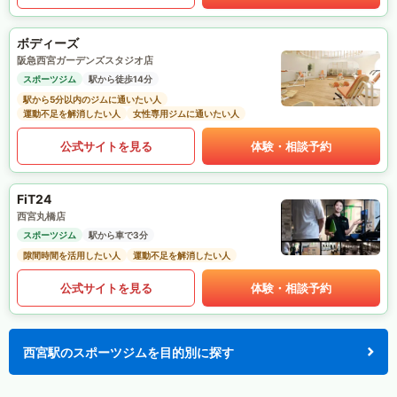
ボディーズ
阪急西宮ガーデンズスタジオ店
スポーツジム
駅から徒歩14分
駅から5分以内のジムに通いたい人
運動不足を解消したい人
女性専用ジムに通いたい人
公式サイトを見る
体験・相談予約
FiT24
西宮丸橋店
スポーツジム
駅から車で3分
隙間時間を活用したい人
運動不足を解消したい人
公式サイトを見る
体験・相談予約
西宮駅のスポーツジムを目的別に探す