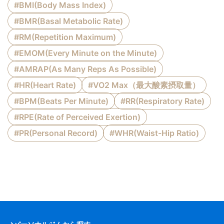
#BMI(Body Mass Index)
#BMR(Basal Metabolic Rate)
#RM(Repetition Maximum)
#EMOM(Every Minute on the Minute)
#AMRAP(As Many Reps As Possible)
#HR(Heart Rate)
#VO2 Max（最大酸素摂取量）
#BPM(Beats Per Minute)
#RR(Respiratory Rate)
#RPE(Rate of Perceived Exertion)
#PR(Personal Record)
#WHR(Waist-Hip Ratio)