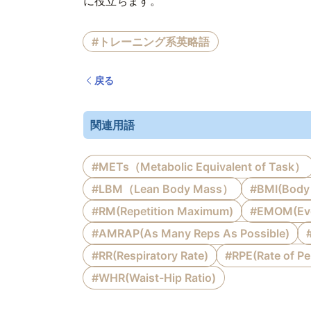
に役立ちます。
#トレーニング系英略語
戻る
関連用語
#METs（Metabolic Equivalent of Task）
#LBM（Lean Body Mass）
#BMI(Body 
#RM(Repetition Maximum)
#EMOM(Ever
#AMRAP(As Many Reps As Possible)
#RR(Respiratory Rate)
#RPE(Rate of Pe
#WHR(Waist-Hip Ratio)