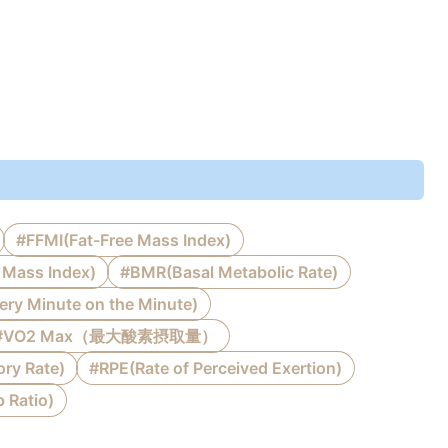
#FFMI(Fat-Free Mass Index)
Mass Index)
#BMR(Basal Metabolic Rate)
y Minute on the Minute)
#VO2 Max（最大酸素摂取量）
ory Rate)
#RPE(Rate of Perceived Exertion)
 Ratio)