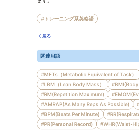
ます。
#トレーニング系英略語
戻る
関連用語
#METs（Metabolic Equivalent of Task）
#LBM（Lean Body Mass）
#BMI(Body 
#RM(Repetition Maximum)
#EMOM(Ever
#AMRAP(As Many Reps As Possible)
#BPM(Beats Per Minute)
#RR(Respirat
#PR(Personal Record)
#WHR(Waist-Hip