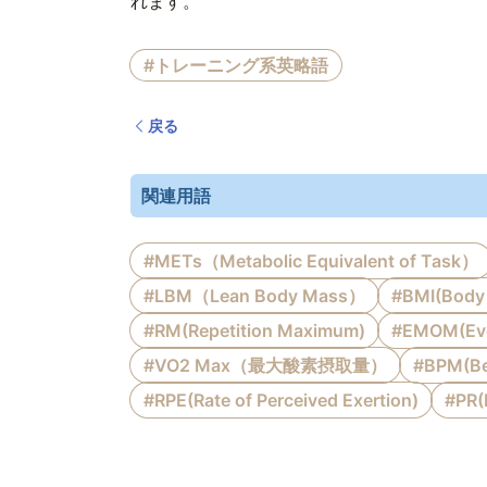
れます。
#トレーニング系英略語
戻る
関連用語
#METs（Metabolic Equivalent of Task）
#LBM（Lean Body Mass）
#BMI(Body 
#RM(Repetition Maximum)
#EMOM(Ever
#VO2 Max（最大酸素摂取量）
#BPM(Be
#RPE(Rate of Perceived Exertion)
#PR(