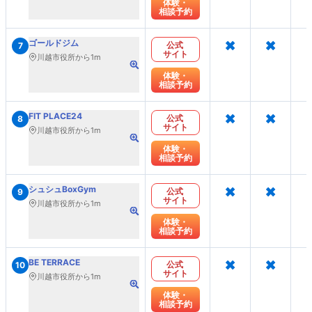
体験・
相談予約
×
×
ゴールドジム
公式
7
サイト
川越市役所から1m
体験・
相談予約
×
×
FIT PLACE24
公式
8
サイト
川越市役所から1m
体験・
相談予約
×
×
シュシュBoxGym
公式
9
サイト
川越市役所から1m
体験・
相談予約
×
×
BE TERRACE
公式
10
サイト
川越市役所から1m
体験・
相談予約