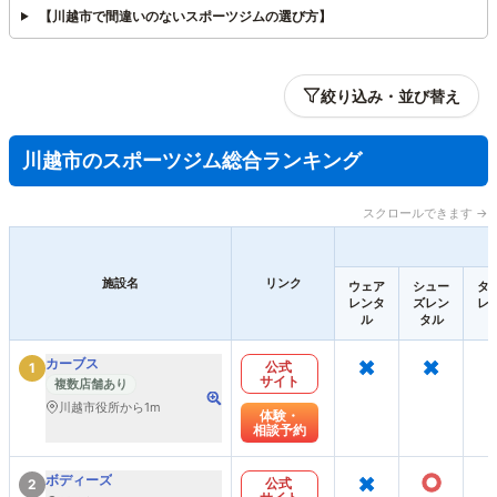
【川越市で間違いのないスポーツジムの選び方】
絞り込み・並び替え
川越市のスポーツジム総合ランキング
スクロールできます →
施設名
リンク
ウェア
シュー
タ
レンタ
ズレン
レ
ル
タル
×
×
カーブス
公式
1
サイト
複数店舗あり
川越市役所から1m
体験・
相談予約
×
○
ボディーズ
公式
2