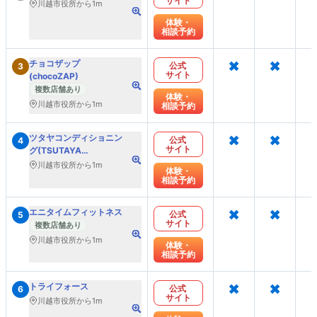
サイト
川越市役所から1m
体験・
相談予約
×
×
チョコザップ
公式
3
サイト
(chocoZAP)
複数店舗あり
体験・
川越市役所から1m
相談予約
×
×
ツタヤコンディショニン
公式
4
サイト
グ(TSUTAYA
Conditioning)PILATES
川越市役所から1m
体験・
相談予約
×
×
エニタイムフィットネス
公式
5
サイト
複数店舗あり
川越市役所から1m
体験・
相談予約
×
×
トライフォース
公式
6
サイト
川越市役所から1m