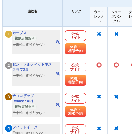
施設名
リンク
ウェア
シュー
タ
レンタ
ズレン
レ
ル
タル
×
×
カーブス
公式
1
サイト
複数店舗あり
東松山市役所から1m
体験・
相談予約
○
○
セントラルフィットネス
公式
2
サイト
クラブ24
東松山市役所から1m
体験・
相談予約
×
×
チョコザップ
公式
3
サイト
(chocoZAP)
複数店舗あり
体験・
東松山市役所から1m
相談予約
×
×
フィットイージー
公式
4
サイト
東松山市役所から1m