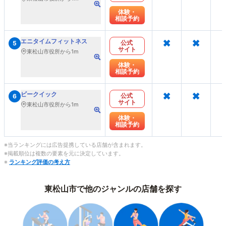
体験・
相談予約
×
×
エニタイムフィットネス
公式
5
サイト
東松山市役所から1m
体験・
相談予約
×
×
ビークイック
公式
6
サイト
東松山市役所から1m
体験・
相談予約
※当ランキングには広告提携している店舗が含まれます。
※掲載順位は複数の要素を元に決定しています。
※
ランキング評価の考え方
東松山市で他のジャンルの店舗を探す