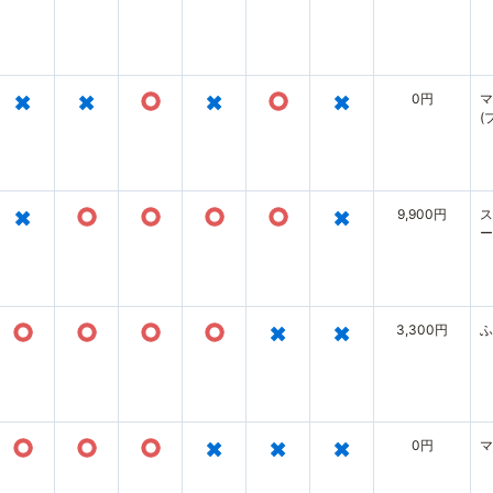
×
×
○
×
○
×
0円
マ
(
F
ご
す
×
○
○
○
○
×
9,900円
ス
ー
○
○
○
○
×
×
3,300円
ふ
○
○
○
×
×
×
0円
マ