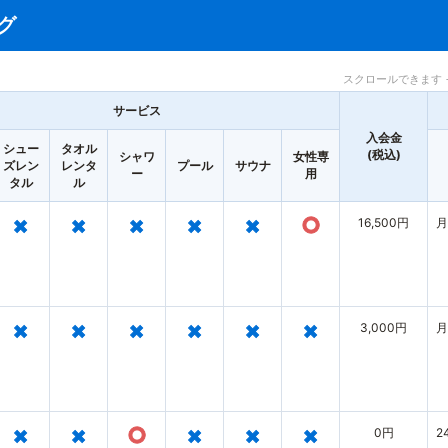
グ
スクロールできます 
サービス
入会金
シュー
タオル
(税込)
シャワ
女性専
ズレン
レンタ
プール
サウナ
ー
用
タル
ル
×
×
×
×
×
○
16,500円
月
×
×
×
×
×
×
3,000円
月
×
×
○
×
×
×
0円
2