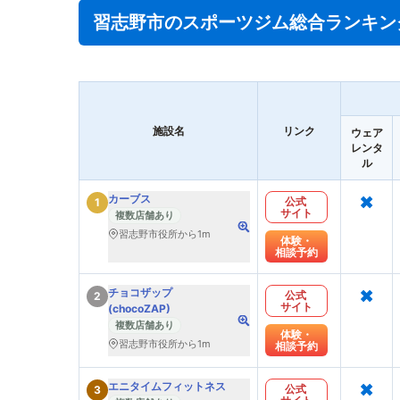
習志野市のスポーツジム総合ランキン
施設名
リンク
ウェア
レンタ
ル
×
カーブス
公式
1
サイト
複数店舗あり
習志野市役所から1m
体験・
相談予約
×
チョコザップ
公式
2
サイト
(chocoZAP)
複数店舗あり
体験・
習志野市役所から1m
相談予約
×
エニタイムフィットネス
公式
3