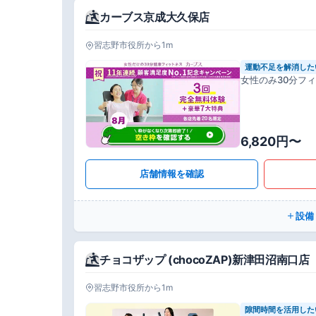
カーブス京成大久保店
習志野市役所から1m
運動不足を解消した
女性のみ30分フ
6,820円〜
店舗情報を確認
設備
チョコザップ (chocoZAP)新津田沼南口店
習志野市役所から1m
隙間時間を活用した