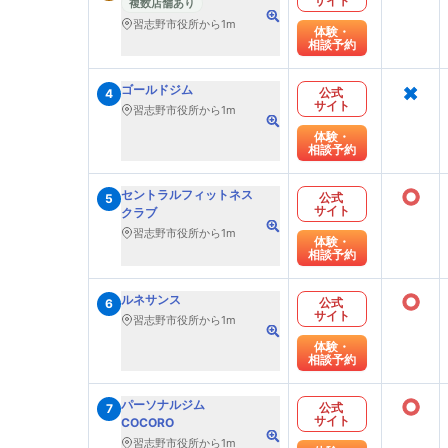
サイト
複数店舗あり
習志野市役所から1m
体験・
相談予約
×
ゴールドジム
公式
4
サイト
習志野市役所から1m
体験・
相談予約
○
セントラルフィットネス
公式
5
サイト
クラブ
習志野市役所から1m
体験・
相談予約
○
ルネサンス
公式
6
サイト
習志野市役所から1m
体験・
相談予約
○
パーソナルジム
公式
7
サイト
COCORO
習志野市役所から1m