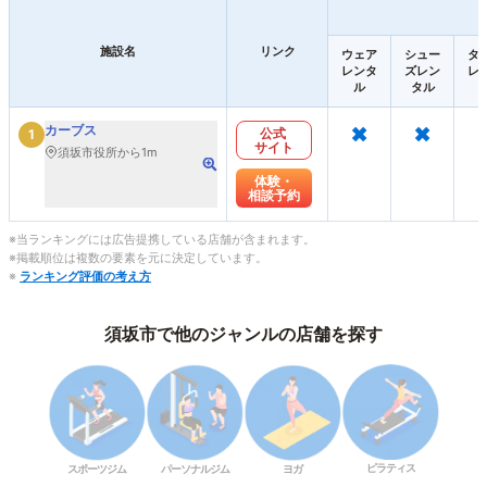
施設名
リンク
ウェア
シュー
タ
レンタ
ズレン
レ
ル
タル
×
×
カーブス
公式
1
サイト
須坂市役所から1m
体験・
相談予約
※当ランキングには広告提携している店舗が含まれます。
※掲載順位は複数の要素を元に決定しています。
※
ランキング評価の考え方
須坂市で他のジャンルの店舗を探す
ピラティス
スポーツジム
パーソナルジム
ヨガ