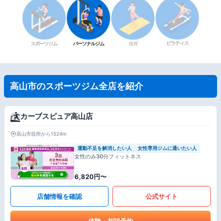
ピラティス
スポーツジム
パーソナルジム
ヨガ
高山市のスポーツジム全店を紹介
カーブスピュア高山店
高山市役所から1524m
運動不足を解消したい人
女性専用ジムに通いたい人
女性のみ30分フィットネス
6,820円〜
店舗情報を確認
公式サイト
体験・相談予約