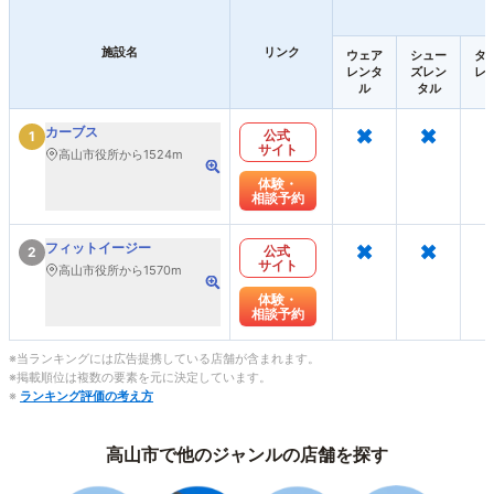
施設名
リンク
ウェア
シュー
タ
レンタ
ズレン
レ
ル
タル
×
×
カーブス
公式
1
サイト
高山市役所から1524m
体験・
相談予約
×
×
フィットイージー
公式
2
サイト
高山市役所から1570m
体験・
相談予約
※当ランキングには広告提携している店舗が含まれます。
※掲載順位は複数の要素を元に決定しています。
※
ランキング評価の考え方
高山市で他のジャンルの店舗を探す