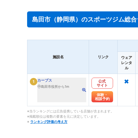
島田市（静岡県）のスポーツジム総合
施設名
リンク
ウェア
レンタ
ル
×
カーブス
公式
1
サイト
島田市役所から1m
体験・
相談予約
※当ランキングには広告提携している店舗が含まれます。
※掲載順位は複数の要素を元に決定しています。
※
ランキング評価の考え方