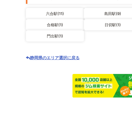
六合駅(11)
島田駅(9)
合格駅(1)
日切駅(1)
門出駅(1)
静岡県のエリア選択に戻る