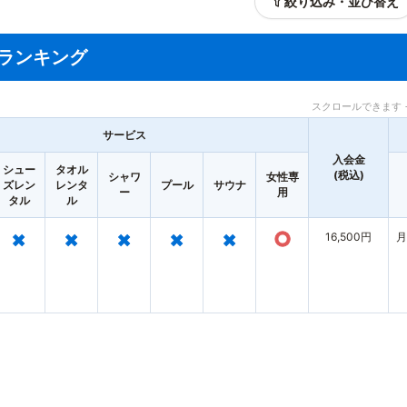
絞り込み・並び替え
ランキング
スクロールできます 
サービス
入会金
シュー
タオル
(税込)
シャワ
女性専
ズレン
レンタ
プール
サウナ
ー
用
タル
ル
×
×
×
×
×
○
16,500円
月