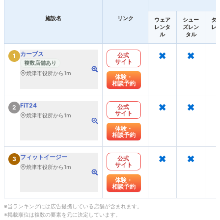
施設名
リンク
ウェア
シュー
タ
レンタ
ズレン
レ
ル
タル
×
×
カーブス
公式
1
サイト
複数店舗あり
焼津市役所から1m
体験・
相談予約
×
×
FiT24
公式
2
サイト
焼津市役所から1m
体験・
相談予約
×
×
フィットイージー
公式
3
サイト
焼津市役所から1m
体験・
相談予約
※当ランキングには広告提携している店舗が含まれます。
※掲載順位は複数の要素を元に決定しています。