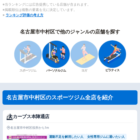
※当ランキングには広告提携している店舗が含まれます。
※掲載順位は複数の要素を元に決定しています。
※
ランキング評価の考え方
名古屋市中村区で他のジャンルの店舗を探す
ピラティス
スポーツジム
パーソナルジム
ヨガ
名古屋市中村区のスポーツジム全店を紹介
カーブス本陣通店
名古屋市中村区役所から1m
運動不足を解消したい人
女性専用ジムに通いたい人