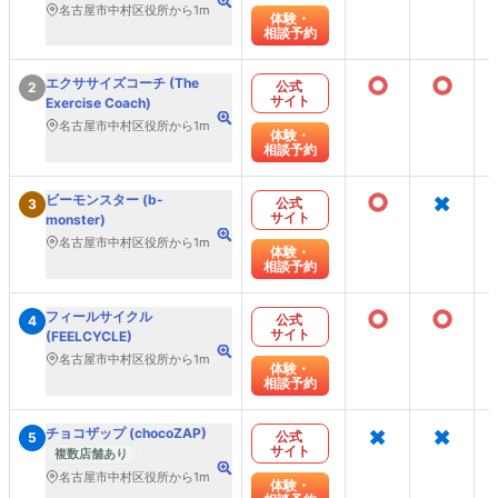
名古屋市中村区役所から1m
体験・
相談予約
○
○
エクササイズコーチ (The
公式
2
サイト
Exercise Coach)
名古屋市中村区役所から1m
体験・
相談予約
○
×
ビーモンスター (b-
公式
3
サイト
monster)
名古屋市中村区役所から1m
体験・
相談予約
○
○
フィールサイクル
公式
4
サイト
(FEELCYCLE)
名古屋市中村区役所から1m
体験・
相談予約
×
×
チョコザップ (chocoZAP)
公式
5
サイト
複数店舗あり
名古屋市中村区役所から1m
体験・