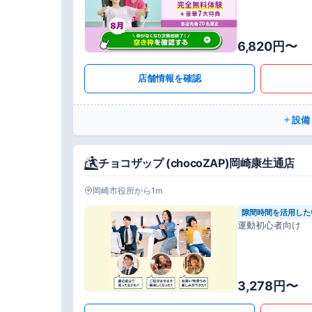
6,820円〜
店舗情報を確認
設備
チョコザップ (chocoZAP)岡崎康生通店
岡崎市役所から1m
隙間時間を活用した
運動初心者向け
3,278円〜