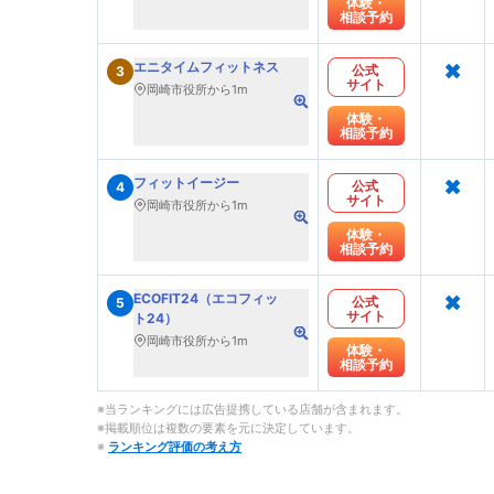
体験・
相談予約
×
エニタイムフィットネス
公式
3
サイト
岡崎市役所から1m
体験・
相談予約
×
フィットイージー
公式
4
サイト
岡崎市役所から1m
体験・
相談予約
×
ECOFIT24（エコフィッ
公式
5
サイト
ト24）
岡崎市役所から1m
体験・
相談予約
※当ランキングには広告提携している店舗が含まれます。
※掲載順位は複数の要素を元に決定しています。
※
ランキング評価の考え方