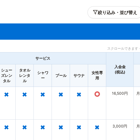
絞り込み・並び替え
スクロールできます 
サービス
入会金
シュー
タオル
(税込)
シャワ
女性専
ズレン
レンタ
プール
サウナ
ー
用
タル
ル
×
×
×
×
×
○
16,500円
月
×
×
×
×
×
×
3,000円
月