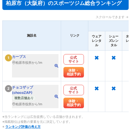
柏原市（大阪府）のスポーツジム総合ランキング
スクロールできます →
施設名
リンク
ウェア
シュー
タ
レンタ
ズレン
レ
ル
タル
×
×
カーブス
公式
1
サイト
柏原市役所から1m
体験・
相談予約
×
×
チョコザップ
公式
2
サイト
(chocoZAP)
複数店舗あり
体験・
柏原市役所から1m
相談予約
※当ランキングには広告提携している店舗が含まれます。
※掲載順位は複数の要素を元に決定しています。
※
ランキング評価の考え方