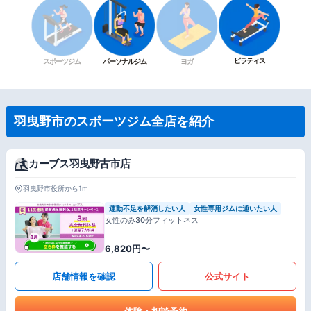
ピラティス
スポーツジム
パーソナルジム
ヨガ
羽曳野市のスポーツジム全店を紹介
カーブス羽曳野古市店
羽曳野市役所から1m
運動不足を解消したい人
女性専用ジムに通いたい人
女性のみ30分フィットネス
6,820円〜
店舗情報を確認
公式サイト
体験・相談予約