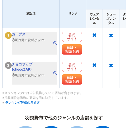
施設名
リンク
ウェア
シュー
タ
レンタ
ズレン
レ
ル
タル
×
×
カーブス
公式
1
サイト
羽曳野市役所から1m
体験・
相談予約
×
×
チョコザップ
公式
2
サイト
(chocoZAP)
羽曳野市役所から1m
体験・
相談予約
※当ランキングには広告提携している店舗が含まれます。
※掲載順位は複数の要素を元に決定しています。
※
ランキング評価の考え方
羽曳野市で他のジャンルの店舗を探す