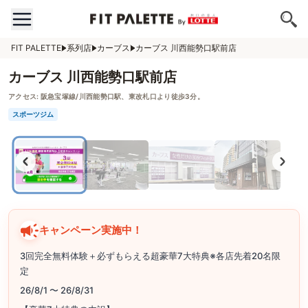
FIT PALETTE
系列店
カーブス
カーブス 川西能勢口駅前店
カーブス 川西能勢口駅前店
アクセス:
阪急宝塚線/川西能勢口駅、東改札口より徒歩3分。
スポーツジム
キャンペーン実施中！
3回完全無料体験＋必ずもらえる超豪華7大特典※各店先着20名限
定
26/8/1 〜 26/8/31