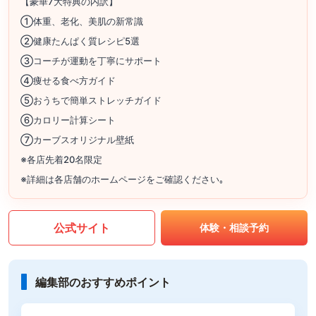
【豪華7大特典の内訳】
①体重、老化、美肌の新常識
②健康たんぱく質レシピ5選
③コーチが運動を丁寧にサポート
④痩せる食べ方ガイド
⑤おうちで簡単ストレッチガイド
⑥カロリー計算シート
⑦カーブスオリジナル壁紙
※各店先着20名限定
※詳細は各店舗のホームページをご確認ください｡
公式サイト
体験・相談予約
編集部のおすすめポイント