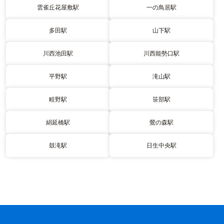
雲雀丘花屋敷駅
一の鳥居駅
多田駅
山下駅
川西池田駅
川西能勢口駅
平野駅
滝山駅
畦野駅
笹部駅
絹延橋駅
鶯の森駅
鼓滝駅
日生中央駅