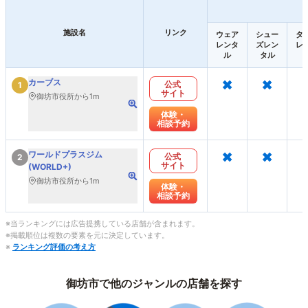
施設名
リンク
ウェア
シュー
タ
レンタ
ズレン
レ
ル
タル
×
×
カーブス
公式
1
サイト
御坊市役所から1m
体験・
相談予約
×
×
ワールドプラスジム
公式
2
サイト
(WORLD+)
御坊市役所から1m
体験・
相談予約
※当ランキングには広告提携している店舗が含まれます。
※掲載順位は複数の要素を元に決定しています。
※
ランキング評価の考え方
御坊市で他のジャンルの店舗を探す