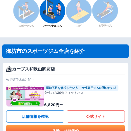
ピラティス
スポーツジム
パーソナルジム
ヨガ
御坊市のスポーツジム全店を紹介
カーブス和歌山御坊店
御坊市役所から1m
運動不足を解消したい人
女性専用ジムに通いたい人
女性のみ30分フィットネス
6,820円〜
店舗情報を確認
公式サイト
体験・相談予約