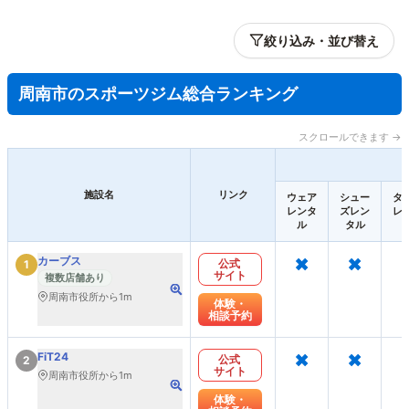
絞り込み・並び替え
周南市のスポーツジム総合ランキング
スクロールできます →
施設名
リンク
ウェア
シュー
タ
レンタ
ズレン
レ
ル
タル
×
×
カーブス
公式
1
サイト
複数店舗あり
周南市役所から1m
体験・
相談予約
×
×
FiT24
公式
2
サイト
周南市役所から1m
体験・