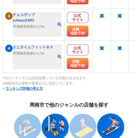
相談予約
×
×
チョコザップ
公式
3
サイト
(chocoZAP)
周南市役所から1m
体験・
相談予約
×
×
エニタイムフィットネス
公式
4
サイト
周南市役所から1m
体験・
相談予約
※当ランキングには広告提携している店舗が含まれます。
※掲載順位は複数の要素を元に決定しています。
※
ランキング評価の考え方
周南市で他のジャンルの店舗を探す