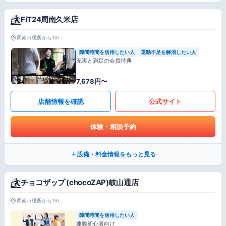
FiT24周南久米店
周南市役所から1m
隙間時間を活用したい人
運動不足を解消したい人
充実と満足の会員特典
7,678円〜
店舗情報を確認
公式サイト
体験・相談予約
設備・料金情報をもっと見る
チョコザップ (chocoZAP)岐山通店
周南市役所から1m
隙間時間を活用したい人
運動初心者向け