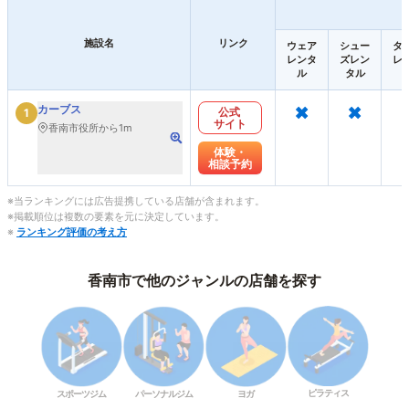
施設名
リンク
ウェア
シュー
タ
レンタ
ズレン
レ
ル
タル
×
×
カーブス
公式
1
サイト
香南市役所から1m
体験・
相談予約
※当ランキングには広告提携している店舗が含まれます。
※掲載順位は複数の要素を元に決定しています。
※
ランキング評価の考え方
香南市で他のジャンルの店舗を探す
ピラティス
スポーツジム
パーソナルジム
ヨガ