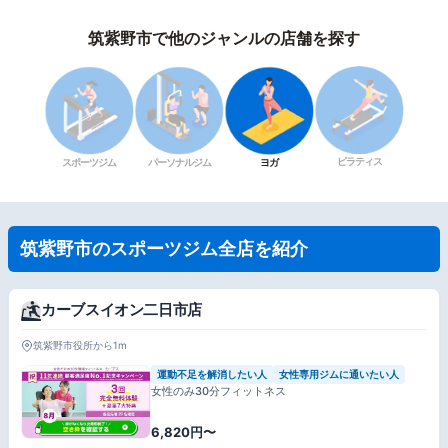
筑紫野市で他のジャンルの店舗を探す
ピラティス
スポーツジム
パーソナルジム
ヨガ
筑紫野市のスポーツジム全店を紹介
カーブスイオン二日市店
筑紫野市役所から1m
運動不足を解消したい人
女性専用ジムに通いたい人
女性のみ30分フィットネス
6,820円〜