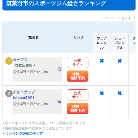
筑紫野市のスポーツジム総合ランキング
スクロールできます →
施設名
リンク
ウェア
シュー
タ
レンタ
ズレン
レ
ル
タル
×
×
カーブス
公式
1
サイト
複数店舗あり
筑紫野市役所から1m
体験・
相談予約
×
×
チョコザップ
公式
2
サイト
(chocoZAP)
筑紫野市役所から1m
体験・
相談予約
※当ランキングには広告提携している店舗が含まれます。
※掲載順位は複数の要素を元に決定しています。
※
ランキング評価の考え方