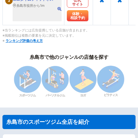
公式
3
サイト
糸島市役所から1m
体験・
相談予約
※当ランキングには広告提携している店舗が含まれます。
※掲載順位は複数の要素を元に決定しています。
※
ランキング評価の考え方
糸島市で他のジャンルの店舗を探す
ピラティス
スポーツジム
パーソナルジム
ヨガ
糸島市のスポーツジム全店を紹介