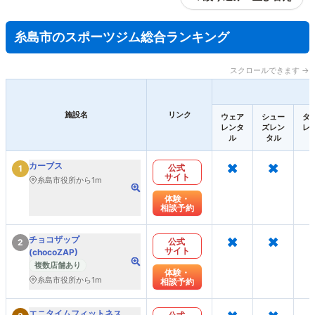
糸島市のスポーツジム総合ランキング
スクロールできます →
施設名
リンク
ウェア
シュー
タ
レンタ
ズレン
レ
ル
タル
×
×
カーブス
公式
1
サイト
糸島市役所から1m
体験・
相談予約
×
×
チョコザップ
公式
2
サイト
(chocoZAP)
複数店舗あり
体験・
糸島市役所から1m
相談予約
×
×
エニタイムフィットネス