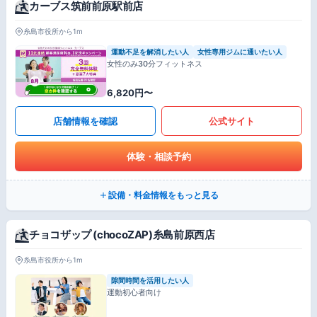
カーブス筑前前原駅前店
糸島市役所から1m
運動不足を解消したい人
女性専用ジムに通いたい人
女性のみ30分フィットネス
6,820円〜
店舗情報を確認
公式サイト
体験・相談予約
設備・料金情報をもっと見る
チョコザップ (chocoZAP)糸島前原西店
糸島市役所から1m
隙間時間を活用したい人
運動初心者向け