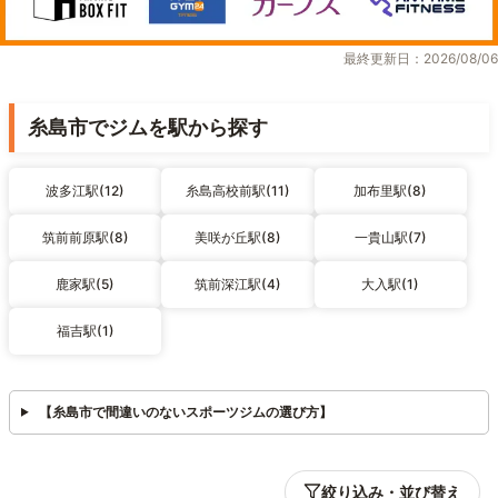
最終更新日：2026/08/06
糸島市でジムを駅から探す
波多江駅(12)
糸島高校前駅(11)
加布里駅(8)
筑前前原駅(8)
美咲が丘駅(8)
一貴山駅(7)
鹿家駅(5)
筑前深江駅(4)
大入駅(1)
福吉駅(1)
【糸島市で間違いのないスポーツジムの選び方】
絞り込み・並び替え