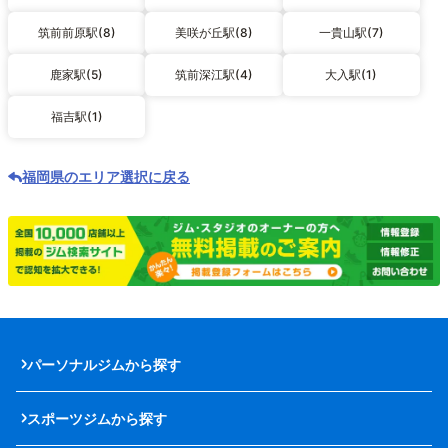
筑前前原駅(8)
美咲が丘駅(8)
一貴山駅(7)
鹿家駅(5)
筑前深江駅(4)
大入駅(1)
福吉駅(1)
福岡県のエリア選択に戻る
パーソナルジムから探す
スポーツジムから探す