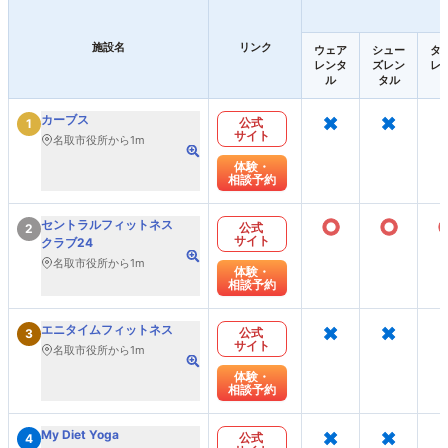
施設名
リンク
ウェア
シュー
タ
レンタ
ズレン
レ
ル
タル
×
×
カーブス
公式
1
サイト
名取市役所から1m
体験・
相談予約
○
○
セントラルフィットネス
公式
2
サイト
クラブ24
名取市役所から1m
体験・
相談予約
×
×
エニタイムフィットネス
公式
3
サイト
名取市役所から1m
体験・
相談予約
×
×
My Diet Yoga
公式
4