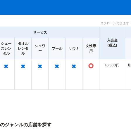
スクロールできます 
サービス
入会金
シュー
タオル
(税込)
シャワ
女性専
ズレン
レンタ
プール
サウナ
ー
用
タル
ル
×
×
×
×
×
○
16,500円
月
のジャンルの店舗を探す