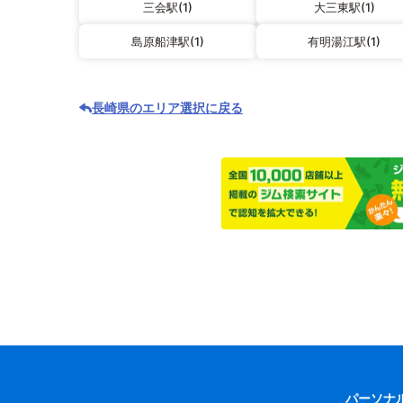
三会駅(1)
大三東駅(1)
島原船津駅(1)
有明湯江駅(1)
長崎県のエリア選択に戻る
パーソナ