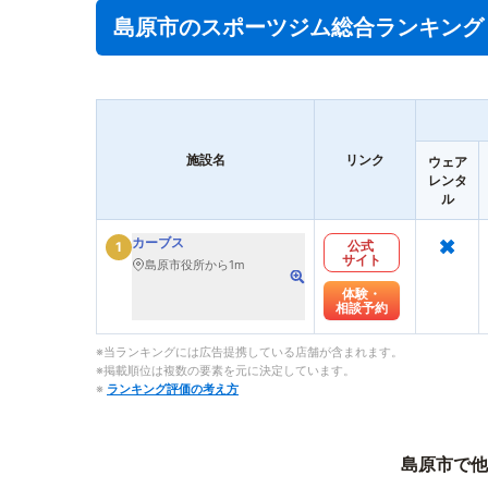
島原市のスポーツジム総合ランキング
施設名
リンク
ウェア
レンタ
ル
×
カーブス
公式
1
サイト
島原市役所から1m
体験・
相談予約
※当ランキングには広告提携している店舗が含まれます。
※掲載順位は複数の要素を元に決定しています。
※
ランキング評価の考え方
島原市で他