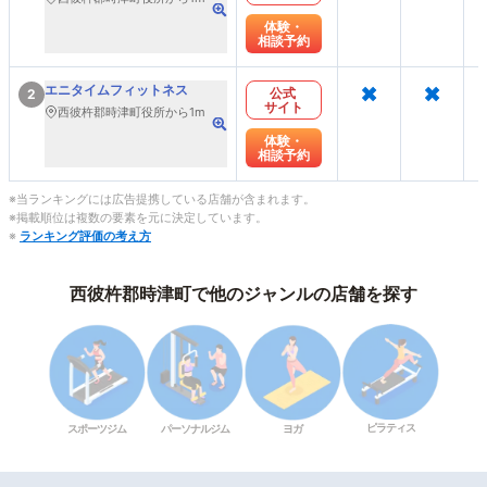
体験・
相談予約
×
×
エニタイムフィットネス
公式
2
サイト
西彼杵郡時津町役所から1m
体験・
相談予約
※当ランキングには広告提携している店舗が含まれます。
※掲載順位は複数の要素を元に決定しています。
※
ランキング評価の考え方
西彼杵郡時津町で他のジャンルの店舗を探す
ピラティス
スポーツジム
パーソナルジム
ヨガ