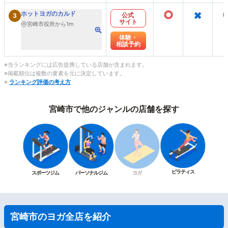
○
×
ホットヨガのカルド
公式
3
サイト
宮崎市役所から1m
体験・
相談予約
※当ランキングには広告提携している店舗が含まれます。
※掲載順位は複数の要素を元に決定しています。
※
ランキング評価の考え方
宮崎市で他のジャンルの店舗を探す
ピラティス
スポーツジム
パーソナルジム
ヨガ
宮崎市のヨガ全店を紹介