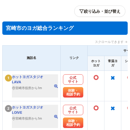
絞り込み・並び替え
宮崎市のヨガ総合ランキング
スクロールできます →
サー
施設名
リンク
ホット
常温ヨ
シ
ヨガ
ガ
○
×
ホットヨガスタジオ
公式
1
サイト
LAVA
宮崎市役所から1m
体験・
相談予約
○
×
ホットヨガスタジオ
公式
2
サイト
LOIVE
宮崎市役所から1m
体験・
相談予約