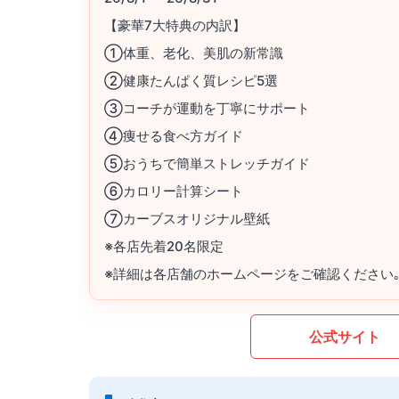
【豪華7大特典の内訳】
①体重、老化、美肌の新常識
②健康たんぱく質レシピ5選
③コーチが運動を丁寧にサポート
④痩せる食べ方ガイド
⑤おうちで簡単ストレッチガイド
⑥カロリー計算シート
⑦カーブスオリジナル壁紙
※各店先着20名限定
※詳細は各店舗のホームページをご確認ください
公式サイト