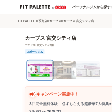
パーソナルジムから探す
FIT PALETTE
系列店
カーブス
カーブス 宮交シティ店
カーブス 宮交シティ店
アクセス:
宮交シティ2階
スポーツジム
キャンペーン実施中！
3回完全無料体験＋必ずもらえる超豪華7大特典※
26/8/1 〜 26/8/31