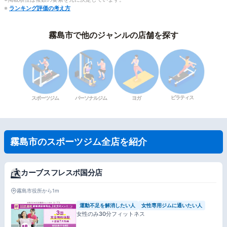
※
ランキング評価の考え方
霧島市で他のジャンルの店舗を探す
ピラティス
スポーツジム
パーソナルジム
ヨガ
霧島市のスポーツジム全店を紹介
カーブスフレスポ国分店
霧島市役所から1m
運動不足を解消したい人
女性専用ジムに通いたい人
女性のみ30分フィットネス