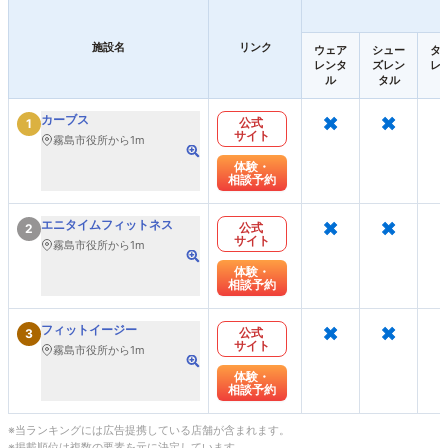
施設名
リンク
ウェア
シュー
タ
レンタ
ズレン
レ
ル
タル
×
×
カーブス
公式
1
サイト
霧島市役所から1m
体験・
相談予約
×
×
エニタイムフィットネス
公式
2
サイト
霧島市役所から1m
体験・
相談予約
×
×
フィットイージー
公式
3
サイト
霧島市役所から1m
体験・
相談予約
※当ランキングには広告提携している店舗が含まれます。
※掲載順位は複数の要素を元に決定しています。