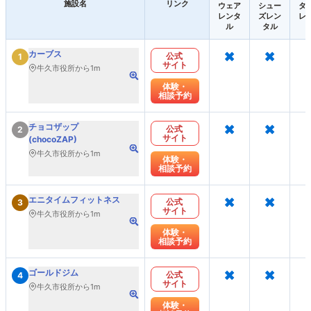
施設名
リンク
ウェア
シュー
タ
レンタ
ズレン
レ
ル
タル
×
×
カーブス
公式
1
サイト
牛久市役所から1m
体験・
相談予約
×
×
チョコザップ
公式
2
サイト
(chocoZAP)
牛久市役所から1m
体験・
相談予約
×
×
エニタイムフィットネス
公式
3
サイト
牛久市役所から1m
体験・
相談予約
×
×
ゴールドジム
公式
4
サイト
牛久市役所から1m
体験・