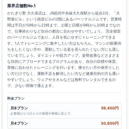
業界店舗数No.1
かたぎり塾 大久保店は、JR総武中央線大久保駅から徒歩2分、「大
野屋ビル」という雑居ビルの2階にあるパーソナルジムです。営業時
間は平日が10時から22時まで、土曜と日曜が9時から20時までなの
で、仕事終わりなど自分の都合に合わせやすいでしょう。 完全個室
のパーソナルジムであり、人目を気にせずにトレーニングできま
す。1人でトレーニングに集中したい方はもちろん、マシンの順番待
ちをしたくない方や、運動している姿を見られたくない方にも適し
ているでしょう。ダイエットや筋力アップ、姿勢改善などさまざま
な目的にアプローチできるプログラムがあり、自分の目標や体質、
骨格に合わせたトレーニングを行います。痩せたい方や体作りした
い方だけでなく、運動不足を解消したい方など健康目的の方も通い
やすいでしょう。ウェアやタオルなどは無料でレンタルできるの
で、少ない荷物で通えます。
料金プラン
月8プラン
59,400円
お客様ひとりひとりの体質や骨格に応じて、
月4プラン
30,800円