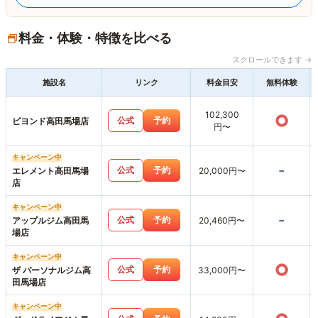
料金・体験・特徴を比べる
スクロールできます →
施設名
リンク
料金目安
無料体験
102,300
○
公式
予約
ビヨンド高田馬場店
円〜
キャンペーン中
-
公式
予約
エレメント高田馬場
20,000円〜
店
キャンペーン中
-
公式
予約
アップルジム高田馬
20,460円〜
場店
キャンペーン中
○
公式
予約
ザ パーソナルジム高
33,000円〜
田馬場店
キャンペーン中