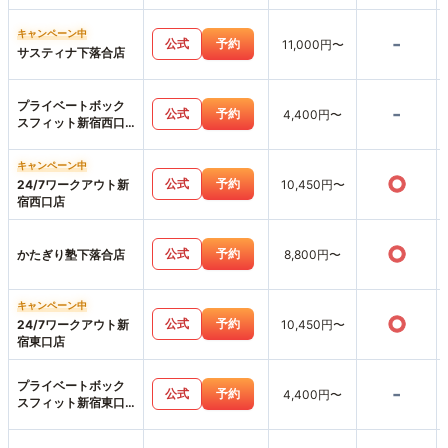
キャンペーン中
-
公式
予約
11,000円〜
サスティナ下落合店
プライベートボック
-
公式
予約
4,400円〜
スフィット新宿西口
店
キャンペーン中
○
公式
予約
24/7ワークアウト新
10,450円〜
宿西口店
○
公式
予約
かたぎり塾下落合店
8,800円〜
キャンペーン中
○
公式
予約
24/7ワークアウト新
10,450円〜
宿東口店
プライベートボック
-
公式
予約
4,400円〜
スフィット新宿東口
店