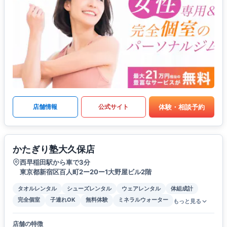
体験・相談予約
店舗情報
公式サイト
かたぎり塾大久保店
西早稲田駅から車で3分
東京都新宿区百人町2ー20ー1大野屋ビル2階
タオルレンタル
シューズレンタル
ウェアレンタル
体組成計
完全個室
子連れOK
無料体験
ミネラルウォーター
もっと見る
店舗の特徴