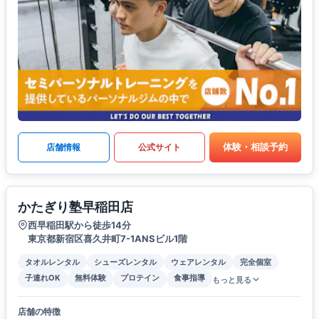
体験・相談予約
店舗情報
公式サイト
かたぎり塾早稲田店
西早稲田駅から徒歩14分
東京都新宿区喜久井町7-1ANSビル1階
タオルレンタル
シューズレンタル
ウェアレンタル
完全個室
子連れOK
無料体験
プロテイン
食事指導
もっと見る
店舗の特徴