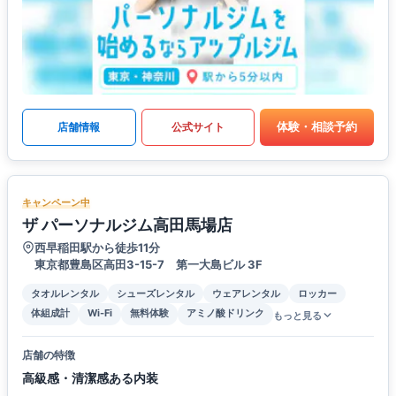
体験・相談予約
店舗情報
公式サイト
キャンペーン中
ザ パーソナルジム高田馬場店
西早稲田駅から徒歩11分
東京都豊島区高田3-15-7 第一大島ビル 3F
タオルレンタル
シューズレンタル
ウェアレンタル
ロッカー
体組成計
Wi-Fi
無料体験
アミノ酸ドリンク
もっと見る
店舗の特徴
高級感・清潔感ある内装