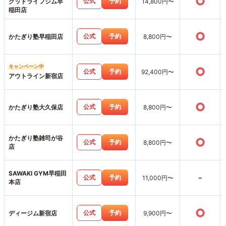
○
公式
予約
グッドライフジム早
14,800円〜
稲田店
○
公式
予約
かたぎり塾早稲田店
8,800円〜
キャンペーン中
○
公式
予約
92,400円〜
アウトライン新宿店
○
公式
予約
かたぎり塾大久保店
8,800円〜
かたぎり塾雑司が谷
○
公式
予約
8,800円〜
店
SAWAKI GYM早稲田
-
公式
予約
11,000円〜
本店
○
公式
予約
ディージム新宿店
9,900円〜