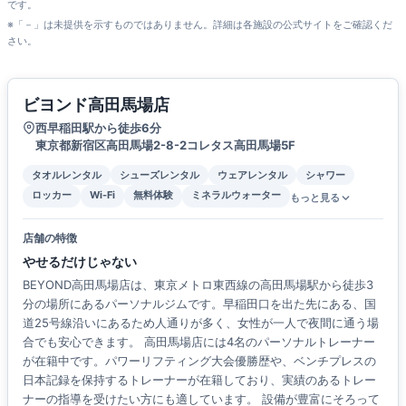
です。
※「－」は未提供を示すものではありません。詳細は各施設の公式サイトをご確認くだ
さい。
ビヨンド高田馬場店
西早稲田駅から徒歩6分
東京都新宿区高田馬場2-8-2コレタス高田馬場5F
タオルレンタル
シューズレンタル
ウェアレンタル
シャワー
ロッカー
Wi-Fi
無料体験
ミネラルウォーター
もっと見る
店舗の特徴
やせるだけじゃない
BEYOND高田馬場店は、東京メトロ東西線の高田馬場駅から徒歩3
分の場所にあるパーソナルジムです。早稲田口を出た先にある、国
道25号線沿いにあるため人通りが多く、女性が一人で夜間に通う場
合でも安心できます。 高田馬場店には4名のパーソナルトレーナー
が在籍中です。パワーリフティング大会優勝歴や、ベンチプレスの
日本記録を保持するトレーナーが在籍しており、実績のあるトレー
ナーの指導を受けたい方にも適しています。 設備が豊富にそろって