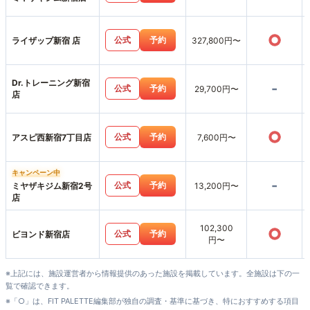
○
公式
予約
ライザップ新宿 店
327,800円〜
Dr.トレーニング新宿
-
公式
予約
29,700円〜
店
○
公式
予約
アスピ西新宿7丁目店
7,600円〜
キャンペーン中
-
公式
予約
ミヤザキジム新宿2号
13,200円〜
店
102,300
○
公式
予約
ビヨンド新宿店
円〜
※上記には、施設運営者から情報提供のあった施設を掲載しています。全施設は下の一
覧で確認できます。
※「○」は、FIT PALETTE編集部が独自の調査・基準に基づき、特におすすめする項目