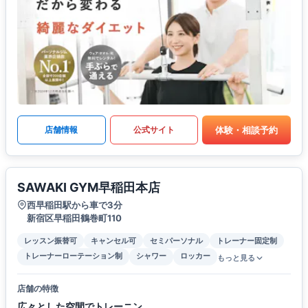
体験・相談予約
店舗情報
公式サイト
SAWAKI GYM早稲田本店
西早稲田駅から車で3分
新宿区早稲田鶴巻町110
レッスン振替可
キャンセル可
セミパーソナル
トレーナー固定制
トレーナーローテーション制
シャワー
ロッカー
もっと見る
店舗の特徴
広々とした空間でトレーニン