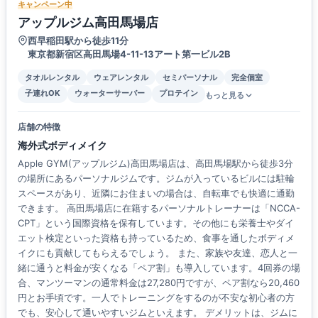
キャンペーン中
アップルジム高田馬場店
西早稲田駅から徒歩11分
東京都新宿区高田馬場4-11-13アート第一ビル2B
タオルレンタル
ウェアレンタル
セミパーソナル
完全個室
子連れOK
ウォーターサーバー
プロテイン
もっと見る
店舗の特徴
海外式ボディメイク
Apple GYM(アップルジム)高田馬場店は、高田馬場駅から徒歩3分
の場所にあるパーソナルジムです。ジムが入っているビルには駐輪
スペースがあり、近隣にお住まいの場合は、自転車でも快適に通勤
できます。 高田馬場店に在籍するパーソナルトレーナーは「NCCA-
CPT」という国際資格を保有しています。その他にも栄養士やダイ
エット検定といった資格も持っているため、食事を通したボディメ
イクにも貢献してもらえるでしょう。 また、家族や友達、恋人と一
緒に通うと料金が安くなる「ペア割」も導入しています。4回券の場
合、マンツーマンの通常料金は27,280円ですが、ペア割なら20,460
円とお手頃です。一人でトレーニングをするのが不安な初心者の方
でも、安心して通いやすいジムといえます。 デメリットは、ジムに