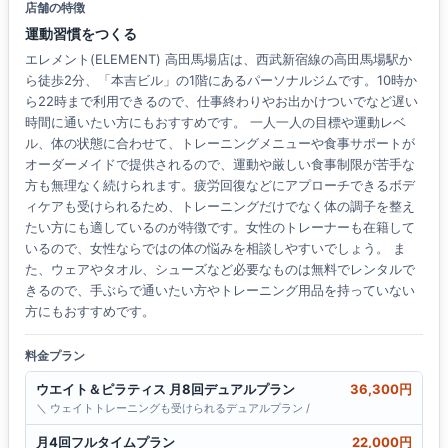
店舗の特徴
運動習慣をつくる
エレメント(ELEMENT) 高田馬場店は、西武新宿線の高田馬場駅か
ら徒歩2分、「本吉ビル」の1階にあるパーソナルジムです。10時か
ら22時まで利用できるので、仕事終わりやお出かけついでなど遅い
時間に通いたい方にもおすすめです。 一人一人の目標や運動レベ
ル、体の状態に合わせて、トレーニングメニューや食事サポートが
オーダーメイドで提供されるので、運動や厳しい食事制限が苦手な
方も無理なく続けられます。疲労回復などにアプローチできるボデ
ィケアも受けられるため、トレーニングだけでなく体の調子を整え
たい方にも適しているのが特徴です。女性のトレーナーも在籍して
いるので、女性ならではの体の悩みを相談しやすいでしょう。 ま
た、ウェアやタオル、シューズなど必要なものは無料でレンタルで
きるので、手ぶらで通いたい方やトレーニング用品を持っていない
方にもおすすめです。
料金プラン
ウエイト＆ピラティス 月8回デュアルプラン
36,300円
＼ ウェイトトレーニングも受けられるデュアルプラン /
月4回フルタイムプラン
22,000円