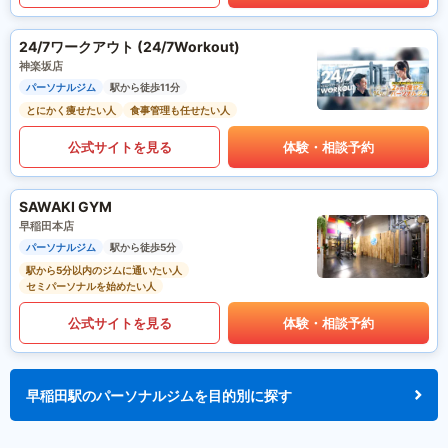
24/7ワークアウト (24/7Workout)
神楽坂店
パーソナルジム
駅から徒歩11分
とにかく痩せたい人
食事管理も任せたい人
公式サイトを見る
体験・相談予約
SAWAKI GYM
早稲田本店
パーソナルジム
駅から徒歩5分
駅から5分以内のジムに通いたい人
セミパーソナルを始めたい人
公式サイトを見る
体験・相談予約
早稲田駅のパーソナルジムを目的別に探す