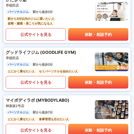
早稲田店
パーソナルジム
駅から徒歩2分
駅から5分以内のジムに通いたい人
姿勢・腰痛・肩こりが気になる人
公式サイトを見る
体験・相談予約
グッドライフジム (GOODLIFE GYM)
早稲田店
パーソナルジム
駅から徒歩2分
とにかく痩せたい人
セミパーソナルを始めたい人
公式サイトを見る
体験・相談予約
マイボディラボ (MYBODYLABO)
神楽坂2号店
パーソナルジム
駅から徒歩7分
とにかく痩せたい人
食事管理も任せたい人
公式サイトを見る
体験・相談予約