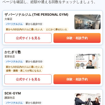
ページを確認し、総額や通える回数をチェックしましょう。
ザ パーソナルジム (THE PERSONAL GYM)
大塚店
パーソナルジム
駅から徒歩11分
駅から5分以内のジムに通いたい人
とにかく痩せたい人
公式サイトを見る
体験・相談予約
かたぎり塾
茗荷谷店
パーソナルジム
駅から徒歩12分
駅から5分以内のジムに通いたい人
姿勢・腰痛・肩こりが気になる人
公式サイトを見る
体験・相談予約
SCK-GYM
護国寺店
パーソナルジム
駅から徒歩5分