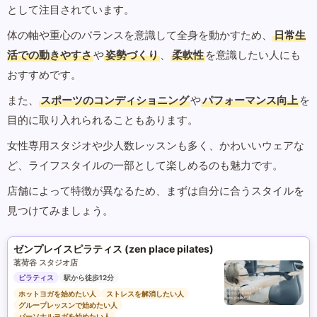
として注目されています。
体の軸や重心のバランスを意識して全身を動かすため、
日常生
活での動きやすさ
や
姿勢づくり
、
柔軟性
を意識したい人にも
おすすめです。
また、
スポーツのコンディショニング
や
パフォーマンス向上
を
目的に取り入れられることもあります。
女性専用スタジオや少人数レッスンも多く、かわいいウェアな
ど、ライフスタイルの一部として楽しめるのも魅力です。
店舗によって特徴が異なるため、まずは自分に合うスタイルを
見つけてみましょう。
ゼンプレイスピラティス (zen place pilates)
茗荷谷 スタジオ店
ピラティス
駅から徒歩12分
ホットヨガを始めたい人
ストレスを解消したい人
グループレッスンで始めたい人
パーソナルヨガを始めたい人