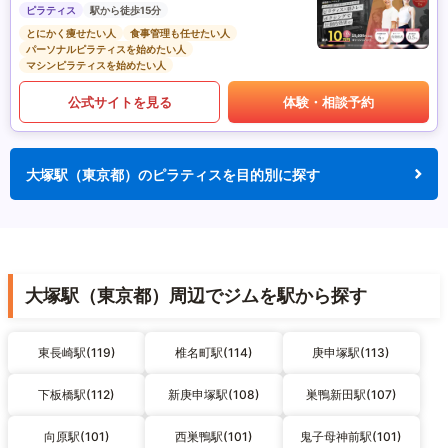
ピラティス
駅から徒歩15分
とにかく痩せたい人
食事管理も任せたい人
パーソナルピラティスを始めたい人
マシンピラティスを始めたい人
公式サイトを見る
体験・相談予約
大塚駅（東京都）のピラティスを目的別に探す
大塚駅（東京都）周辺でジムを駅から探す
東長崎駅(119)
椎名町駅(114)
庚申塚駅(113)
下板橋駅(112)
新庚申塚駅(108)
巣鴨新田駅(107)
向原駅(101)
西巣鴨駅(101)
鬼子母神前駅(101)