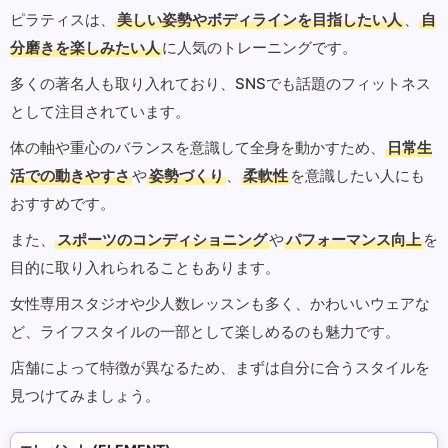
ピラティスは、
美しい姿勢やボディラインを目指したい人
、
自
分磨きを楽しみたい人
に人気のトレーニングです。
多くの著名人も取り入れており、SNSでも話題のフィットネス
として注目されています。
体の軸や重心のバランスを意識して全身を動かすため、
日常生
活での動きやすさ
や
姿勢づくり
、
柔軟性
を意識したい人にも
おすすめです。
また、
スポーツのコンディショニング
や
パフォーマンス向上
を
目的に取り入れられることもあります。
女性専用スタジオや少人数レッスンも多く、かわいいウェアな
ど、ライフスタイルの一部として楽しめるのも魅力です。
店舗によって特徴が異なるため、まずは自分に合うスタイルを
見つけてみましょう。