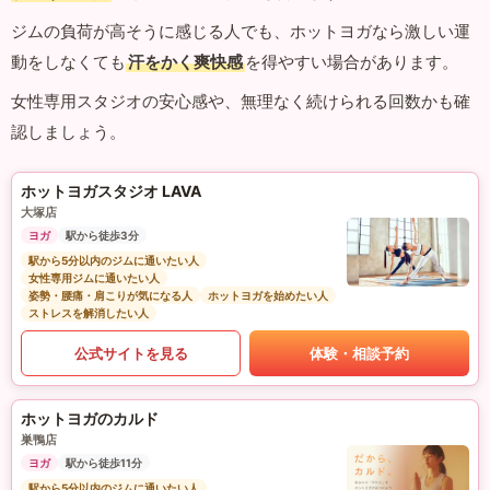
ジムの負荷が高そうに感じる人でも、ホットヨガなら激しい運
動をしなくても
汗をかく爽快感
を得やすい場合があります。
女性専用スタジオの安心感や、無理なく続けられる回数かも確
認しましょう。
ホットヨガスタジオ LAVA
大塚店
ヨガ
駅から徒歩3分
駅から5分以内のジムに通いたい人
女性専用ジムに通いたい人
姿勢・腰痛・肩こりが気になる人
ホットヨガを始めたい人
ストレスを解消したい人
公式サイトを見る
体験・相談予約
ホットヨガのカルド
巣鴨店
ヨガ
駅から徒歩11分
駅から5分以内のジムに通いたい人