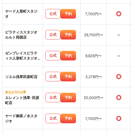
原店
ヤード人形町スタジ
○
公式
予約
7,700円〜
オ
ピラティススタジオ
-
公式
予約
29,700円〜
ルルト両国店
ゼンプレイスピラテ
-
公式
予約
9,625円〜
ィス人形町スタジオ
店
○
公式
予約
ソエル浅草田原町店
3,278円〜
キャンペーン中
○
公式
予約
エレメント浅草･田原
20,000円〜
町店
ヤード御茶ノ水スタ
○
公式
予約
7,700円〜
ジオ