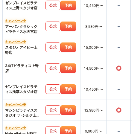
ゼンプレイスピラテ
-
公式
予約
10,450円〜
ィス上野スタジオ店
キャンペーン中
-
公式
予約
アーバンクラシック
8,580円〜
ピラティス水天宮店
キャンペーン中
-
公式
予約
スタジオアイビー上
15,000円〜
野店
24/7ピラティス上野
○
公式
予約
14,500円〜
店
ゼンプレイスピラテ
-
公式
予約
10,450円〜
ィス浅草スタジオ店
キャンペーン中
○
公式
予約
マシンピラティスス
12,980円〜
タジオ ザ･シルク上野
店
キャンペーン中
-
公式
予約
9,900円〜
Hain pilates上野店