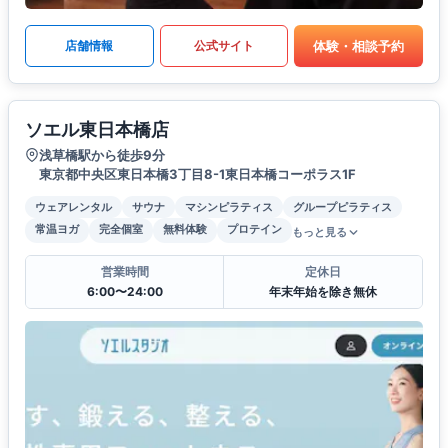
体験・相談予約
店舗情報
公式サイト
ソエル東日本橋店
浅草橋駅から徒歩9分
東京都中央区東日本橋3丁目8-1東日本橋コーポラス1F
ウェアレンタル
サウナ
マシンピラティス
グループピラティス
常温ヨガ
完全個室
無料体験
プロテイン
もっと見る
営業時間
定休日
6:00〜24:00
年末年始を除き無休