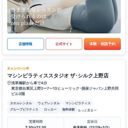
体験・相談予約
店舗情報
公式サイト
キャンペーン中
マシンピラティススタジオ ザ･シルク上野店
浅草橋駅から車で4分
東京都台東区上野2ー7ー13ヒューリック･損保ジャパン上野共同
ビル3階
タオルレンタル
ウェアレンタル
マシンピラティス
グループピラティス
ロッカー
無料体験
もっと見る
営業時間
定休日
7:30〜21:30
年末年始（12/29~1/3）