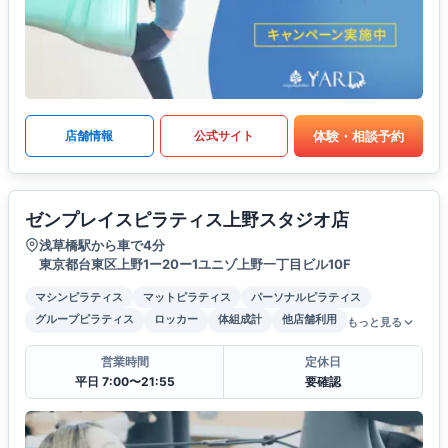
体験・相談予約
店舗情報
公式サイト
ゼンプレイスピラティス上野スタジオ店
浅草橋駅から車で4分
東京都台東区上野1ー20ー1ユニゾ上野一丁目ビル10F
マシンピラティス
マットピラティス
パーソナルピラティス
グループピラティス
ロッカー
体組成計
他店舗利用
もっと見る
営業時間
定休日
平日 7:00〜21:55
要確認