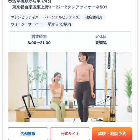
浅草橋駅から車で4分
東京都台東区東上野3ー22ー2クレアツィオーネ501
マシンピラティス
パーソナルピラティス
他店舗利用
ウォーターサーバー
駅から5分以内
営業時間
定休日
8:00〜21:00
要確認
体験・相談予約
店舗情報
公式サイト