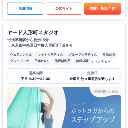
体験・相談予約
店舗情報
公式サイト
ヤード人形町スタジオ
浅草橋駅から徒歩15分
東京都中央区日本橋人形町3丁目6-6
ウェアレンタル
マットピラティス
グループピラティス
常温ヨガ
グループヨガ
子連れOK
他店舗利用
無料体験
もっと見る
営業時間
定休日
平日 9:30〜22:00
金曜日 他 ※事前告知致します