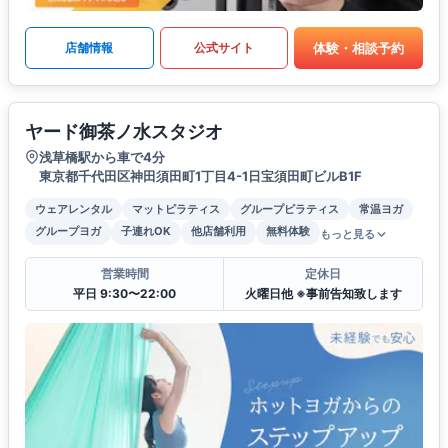
体験・相談予約
店舗情報
公式サイト
ヤード御茶ノ水スタジオ
浅草橋駅から車で4分
東京都千代田区神田須田町1丁目4-1日宝須田町ビルB1F
ウェアレンタル
マットピラティス
グループピラティス
常温ヨガ
グループヨガ
子連れOK
他店舗利用
無料体験
もっと見る
営業時間
定休日
平日 9:30〜22:00
火曜日他 ※事前告知致します