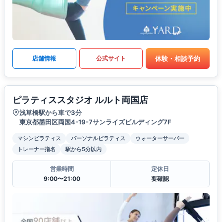
体験・相談予約
店舗情報
公式サイト
ピラティススタジオ ルルト両国店
浅草橋駅から車で3分
東京都墨田区両国4-19-7サンライズビルディング7F
マシンピラティス
パーソナルピラティス
ウォーターサーバー
トレーナー指名
駅から5分以内
営業時間
定休日
9:00〜21:00
要確認