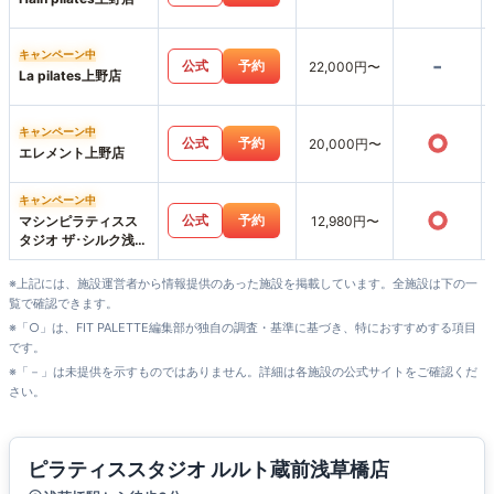
キャンペーン中
-
公式
予約
22,000円〜
La pilates上野店
キャンペーン中
○
公式
予約
20,000円〜
エレメント上野店
キャンペーン中
○
公式
予約
マシンピラティスス
12,980円〜
タジオ ザ･シルク浅草
店
※上記には、施設運営者から情報提供のあった施設を掲載しています。全施設は下の一
覧で確認できます。
※「○」は、FIT PALETTE編集部が独自の調査・基準に基づき、特におすすめする項目
です。
※「－」は未提供を示すものではありません。詳細は各施設の公式サイトをご確認くだ
さい。
ピラティススタジオ ルルト蔵前浅草橋店