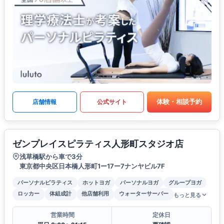
体験・相談予約
店舗情報
公式サイト
ゼンプレイスピラティス人形町スタジオ店
浅草橋駅から車で3分
東京都中央区日本橋人形町1ー17ー7ナンヤビル7F
パーソナルピラティス
ホットヨガ
パーソナルヨガ
グループヨガ
ロッカー
体組成計
他店舗利用
ウォーターサーバー
もっと見る
営業時間
定休日