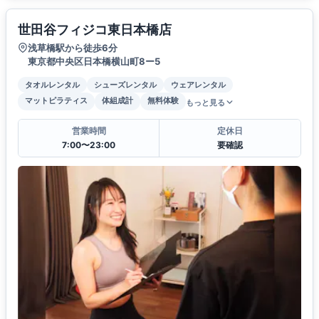
世田谷フィジコ東日本橋店
浅草橋駅から徒歩6分
東京都中央区日本橋横山町8ー5
タオルレンタル
シューズレンタル
ウェアレンタル
マットピラティス
体組成計
無料体験
もっと見る
営業時間
定休日
7:00〜23:00
要確認