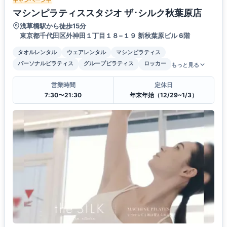
マシンピラティススタジオ ザ･シルク秋葉原店
浅草橋駅から徒歩15分
東京都千代田区外神田１丁目１８−１９ 新秋葉原ビル 6階
タオルレンタル
ウェアレンタル
マシンピラティス
パーソナルピラティス
グループピラティス
ロッカー
もっと見る
営業時間
定休日
7:30〜21:30
年末年始（12/29~1/3）