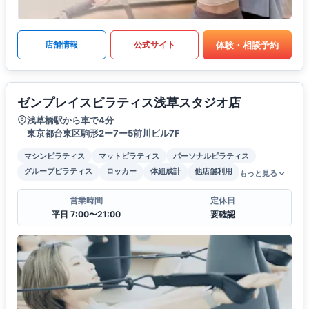
体験・相談予約
店舗情報
公式サイト
ゼンプレイスピラティス浅草スタジオ店
浅草橋駅から車で4分
東京都台東区駒形2ー7ー5前川ビル7F
マシンピラティス
マットピラティス
パーソナルピラティス
グループピラティス
ロッカー
体組成計
他店舗利用
もっと見る
営業時間
定休日
平日 7:00〜21:00
要確認