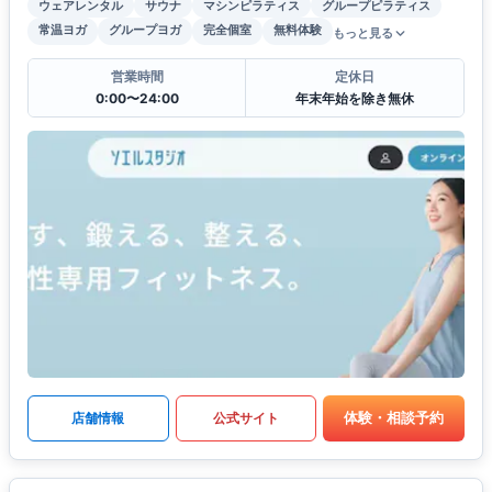
ウェアレンタル
サウナ
マシンピラティス
グループピラティス
常温ヨガ
グループヨガ
完全個室
無料体験
もっと見る
営業時間
定休日
0:00〜24:00
年末年始を除き無休
体験・相談予約
店舗情報
公式サイト