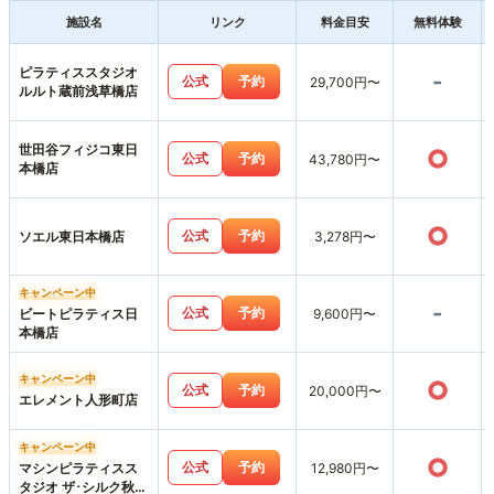
施設名
リンク
料金目安
無料体験
ピラティススタジオ
-
公式
予約
29,700円〜
ルルト蔵前浅草橋店
世田谷フィジコ東日
○
公式
予約
43,780円〜
本橋店
○
公式
予約
ソエル東日本橋店
3,278円〜
キャンペーン中
-
公式
予約
ビートピラティス日
9,600円〜
本橋店
キャンペーン中
○
公式
予約
20,000円〜
エレメント人形町店
キャンペーン中
○
公式
予約
マシンピラティスス
12,980円〜
タジオ ザ･シルク秋葉