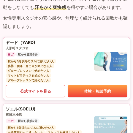
動をしなくても
汗をかく爽快感
を得やすい場合があります。
女性専用スタジオの安心感や、無理なく続けられる回数かも確
認しましょう。
ヤード（YARD)
人形町スタジオ
ヨガ
駅から徒歩6分
駅から5分以内のジムに通いたい人
姿勢・腰痛・肩こりが気になる人
グループレッスンで始めたい人
マットピラティスを始めたい人
グループレッスンで始めたい人
公式サイトを見る
体験・相談予約
ソエル(SOELU)
東日本橋店
ヨガ
駅から徒歩7分
駅から5分以内のジムに通いたい人
女性専用ジムに通いたい人
ストレスを解消したい人