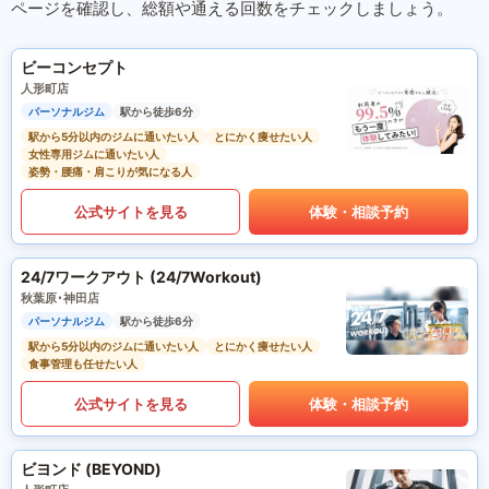
ページを確認し、総額や通える回数をチェックしましょう。
ビーコンセプト
人形町店
パーソナルジム
駅から徒歩6分
駅から5分以内のジムに通いたい人
とにかく痩せたい人
女性専用ジムに通いたい人
姿勢・腰痛・肩こりが気になる人
公式サイトを見る
体験・相談予約
24/7ワークアウト (24/7Workout)
秋葉原･神田店
パーソナルジム
駅から徒歩6分
駅から5分以内のジムに通いたい人
とにかく痩せたい人
食事管理も任せたい人
公式サイトを見る
体験・相談予約
ビヨンド (BEYOND)