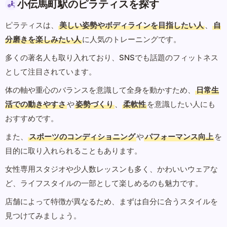
小伝馬町駅のピラティスを探す
ピラティスは、
美しい姿勢やボディラインを目指したい人
、
自
分磨きを楽しみたい人
に人気のトレーニングです。
多くの著名人も取り入れており、SNSでも話題のフィットネス
として注目されています。
体の軸や重心のバランスを意識して全身を動かすため、
日常生
活での動きやすさ
や
姿勢づくり
、
柔軟性
を意識したい人にも
おすすめです。
また、
スポーツのコンディショニング
や
パフォーマンス向上
を
目的に取り入れられることもあります。
女性専用スタジオや少人数レッスンも多く、かわいいウェアな
ど、ライフスタイルの一部として楽しめるのも魅力です。
店舗によって特徴が異なるため、まずは自分に合うスタイルを
見つけてみましょう。