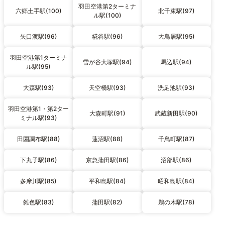
羽田空港第2ターミナ
六郷土手駅(100)
北千束駅(97)
ル駅(100)
矢口渡駅(96)
糀谷駅(96)
大鳥居駅(95)
羽田空港第1ターミナ
雪が谷大塚駅(94)
馬込駅(94)
ル駅(95)
大森駅(93)
天空橋駅(93)
洗足池駅(93)
羽田空港第1・第2ター
大森町駅(91)
武蔵新田駅(90)
ミナル駅(93)
田園調布駅(88)
蓮沼駅(88)
千鳥町駅(87)
下丸子駅(86)
京急蒲田駅(86)
沼部駅(86)
多摩川駅(85)
平和島駅(84)
昭和島駅(84)
雑色駅(83)
蒲田駅(82)
鵜の木駅(78)