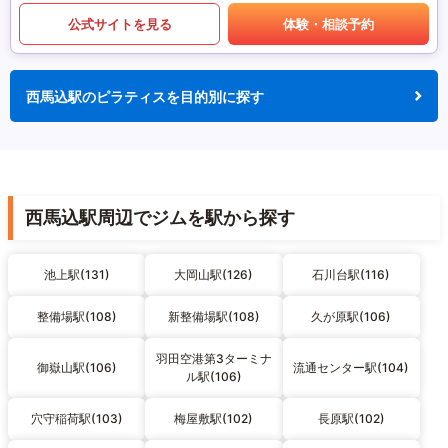
公式サイトを見る
体験・相談予約
西馬込駅のピラティスを目的別に探す
西馬込駅周辺でジムを駅から探す
池上駅(131)
大岡山駅(126)
石川台駅(116)
整備場駅(108)
新整備場駅(108)
久が原駅(106)
羽田空港第3ターミナ
御嶽山駅(106)
流通センター駅(104)
ル駅(106)
穴守稲荷駅(103)
梅屋敷駅(102)
長原駅(102)