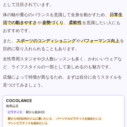
として注目されています。
体の軸や重心のバランスを意識して全身を動かすため、
日常生
活での動きやすさ
や
姿勢づくり
、
柔軟性
を意識したい人にも
おすすめです。
また、
スポーツのコンディショニング
や
パフォーマンス向上
を
目的に取り入れられることもあります。
女性専用スタジオや少人数レッスンも多く、かわいいウェアな
ど、ライフスタイルの一部として楽しめるのも魅力です。
店舗によって特徴が異なるため、まずは自分に合うスタイルを
見つけてみましょう。
COCOLANCE
南馬込店
ピラティス
駅から徒歩2分
駅から5分以内のジムに通いたい人
パーソナルピラティスを始めたい人
マシンピラティスを始めたい人