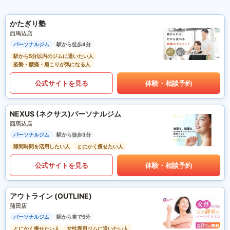
かたぎり塾
西馬込店
パーソナルジム
駅から徒歩4分
駅から5分以内のジムに通いたい人
姿勢・腰痛・肩こりが気になる人
公式サイトを見る
体験・相談予約
NEXUS (ネクサス)パーソナルジム
西馬込店
パーソナルジム
駅から徒歩3分
隙間時間を活用したい人
とにかく痩せたい人
公式サイトを見る
体験・相談予約
アウトライン (OUTLINE)
蒲田店
パーソナルジム
駅から車で5分
とにかく痩せたい人
女性専用ジムに通いたい人