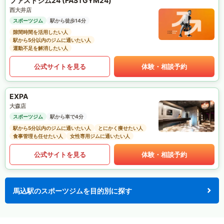
ファストジム24 (FASTGYM24)
西大井店
スポーツジム
駅から徒歩14分
隙間時間を活用したい人
駅から5分以内のジムに通いたい人
運動不足を解消したい人
公式サイトを見る
体験・相談予約
EXPA
大森店
スポーツジム
駅から車で4分
駅から5分以内のジムに通いたい人
とにかく痩せたい人
食事管理も任せたい人
女性専用ジムに通いたい人
公式サイトを見る
体験・相談予約
馬込駅のスポーツジムを目的別に探す