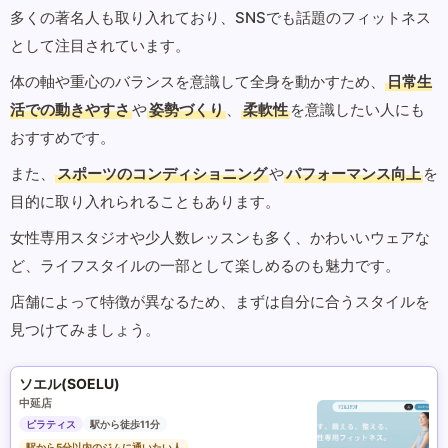
多くの著名人も取り入れており、SNSでも話題のフィットネス
として注目されています。
体の軸や重心のバランスを意識して全身を動かすため、
日常生
活での動きやすさ
や
姿勢づくり
、
柔軟性
を意識したい人にも
おすすめです。
また、
スポーツのコンディショニング
や
パフォーマンス向上
を
目的に取り入れられることもあります。
女性専用スタジオや少人数レッスンも多く、かわいいウェアな
ど、ライフスタイルの一部として楽しめるのも魅力です。
店舗によって特徴が異なるため、まずは自分に合うスタイルを
見つけてみましょう。
ソエル(SOELU)
中延店
ピラティス
駅から徒歩11分
駅から5分以内のジムに通いたい人