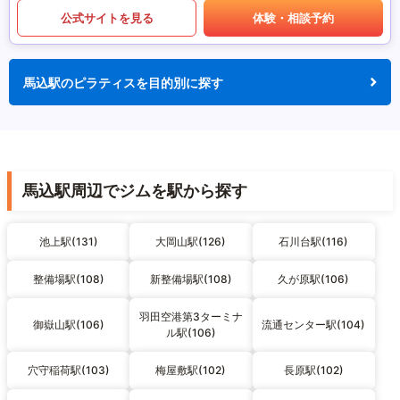
公式サイトを見る
体験・相談予約
馬込駅のピラティスを目的別に探す
馬込駅周辺でジムを駅から探す
池上駅(131)
大岡山駅(126)
石川台駅(116)
整備場駅(108)
新整備場駅(108)
久が原駅(106)
羽田空港第3ターミナ
御嶽山駅(106)
流通センター駅(104)
ル駅(106)
穴守稲荷駅(103)
梅屋敷駅(102)
長原駅(102)