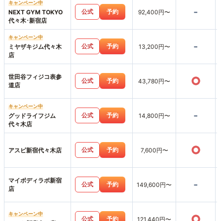
キャンペーン中
-
公式
予約
NEXT GYM TOKYO
92,400円〜
代々木･新宿店
キャンペーン中
-
公式
予約
ミヤザキジム代々木
13,200円〜
店
世田谷フィジコ表参
○
公式
予約
43,780円〜
道店
キャンペーン中
-
公式
予約
グッドライフジム
14,800円〜
代々木店
○
公式
予約
アスピ新宿代々木店
7,600円〜
マイボディラボ新宿
-
公式
予約
149,600円〜
店
キャンペーン中
○
公式
予約
121,440円〜