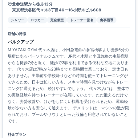
北参道駅から徒歩13分
東京都渋谷区代々木3丁目46ー16小野木ビル608
シャワー
ロッカー
完全個室
トレーナー指名
食事指導
店舗の特徴
バルクアップ
MIYAZAKI GYM 代々木店は、小田急電鉄の参宮橋駅より徒歩6分の
場所にあるパーソナルジムです。JR代々木駅と小田急線の南新宿駅
からも徒歩7分と近く、徒歩で3駅を利用できる便利な立地にありま
す。 代々木店は7時から23時までと長時間営業しており、定休日も
ありません。出勤前や学校帰りなどの時間を使ってトレーニングが
できるため、日中は忙しい方も、スキマ時間を見つけながらトレー
ニングに通えるため、続けやすいでしょう。 代々木店には、整体で
の実務経験を持つトレーナーが在籍しています。ただ鍛えるだけで
なく、姿勢改善や、けがをしにくい指導を受けられるため、運動経
験が少ない方も安心して通えます。 デメリットは、マシンの数が限
られており、プールやサウナといった設備も用意されていないこと
です。
料金プラン