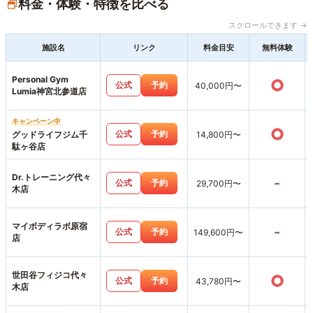
料金・体験・特徴を比べる
スクロールできます →
施設名
リンク
料金目安
無料体験
Personal Gym
○
公式
予約
40,000円〜
Lumia神宮北参道店
キャンペーン中
○
公式
予約
グッドライフジム千
14,800円〜
駄ヶ谷店
Dr.トレーニング代々
-
公式
予約
29,700円〜
木店
マイボディラボ原宿
-
公式
予約
149,600円〜
店
世田谷フィジコ代々
○
公式
予約
43,780円〜
木店