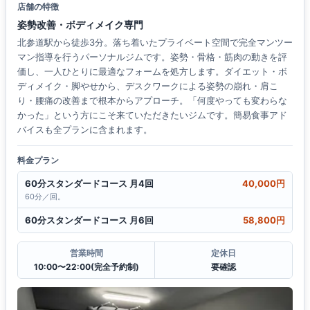
店舗の特徴
姿勢改善・ボディメイク専門
北参道駅から徒歩3分。落ち着いたプライベート空間で完全マンツー
マン指導を行うパーソナルジムです。姿勢・骨格・筋肉の動きを評
価し、一人ひとりに最適なフォームを処方します。ダイエット・ボ
ディメイク・脚やせから、デスクワークによる姿勢の崩れ・肩こ
り・腰痛の改善まで根本からアプローチ。「何度やっても変わらな
かった」という方にこそ来ていただきたいジムです。簡易食事アド
バイスも全プランに含まれます。
料金プラン
60分スタンダードコース 月4回
40,000円
60分／回。
60分スタンダードコース 月6回
58,800円
営業時間
定休日
10:00〜22:00(完全予約制)
要確認