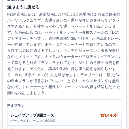
遊ぶように痩せる
Rat新宿南口店は、新宿駅南口より徒歩3分の場所にある完全個室の
パーソナルジムです。大通り沿いの人通りが多い道を使ってアクセ
スできるため、女性でも安心して通えるパーソナルジムといえま
す。新宿南口店には、パーソナルトレーナー養成スクールの「DC1
アカデミー」を卒業し、選択理論検定3級も取得した理論派トレーナ
ーが在籍しています。また、女性トレーナーも在籍しているので、
女性でも気軽に通えるでしょう。ウェアやシューズレンタルが無料
なのもメリットです。ミネラルウォーターやプロテイン※プランによ
って異なるも料金プランに含まれており、ジムに通う際の出費を抑
えられます。そのため、職場や学校に持ち運ぶ荷物を減らしやす
く、通勤･通学のついでに足を延ばせます。デメリットは、都度払い
の料金プランが用意されていないことです。カウンセリングは無料
なので、トレーナーとの相性やトレーニングの内容を確認した上で
契約を検討しましょう。
料金プラン
シェイプアップ8回コース
121,440円
パーソナルトレーニング50分間