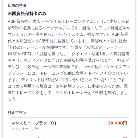
店舗の特徴
米国資格保持者のみ
ASPI新宿代々木店 パーソナルトレーニングジムが、代々木駅から徒
歩5分の場所にあるパーソナルジムです。新宿エリアには雑居ビルや
マンションの一室を使ったパーソナルジムが多いですが、ASPI新宿
代々木店はビルの1階部分に位置しています。 新宿代々木店には合
計4名のトレーナーが在籍中です。全員が「米国認定トレーナー
(NSCA-CPT)」の資格を持つ他、「ダイエット検定1級」の有資格者
もおり、ボディメイクに向けた的確な指導を受けられます。 料金プ
ランは、回数制とコース制の2種類です。コース制の「シェイプアッ
ププラン」には、トレーニングの他に食事アドバイスも含まれてい
ます。 デメリットは都度払いプランが用意されていないことです。
はじめて利用する場合は「無料体験プラン」に参加できるため、実
際にトレーニングをして、ジムやトレーナーとの相性を確認しまし
ょう。
料金プラン
マンスリー・プラン［C］
28,000円
マンスリー・プラン