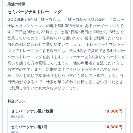
店舗の特徴
セミパーソナルトレーニング
GOODLIFE GYM千駄ヶ谷店は、千駄ヶ谷駅から徒歩5分、「ニュー
千駄ヶ谷マンション」の地下1階(005号室)にあるパーソナルジムで
す。平日は9時から22時まで、土曜･日曜･祝日は10時から18時まで
営業しているので、仕事終わりに通いたい、週末に利用したいなど
自分の都合に合わせて通いやすいでしょう。 トレーナーとマンツー
マンでトレーニングする以外にも、最大4名まで参加できるセミパー
ソナルトレーニングもあります。トレーナーと2人きりをハードルが
高いと感じる方や緊張してしまう方、他の利用者と交流したい方に
おすすめです。また、定期的にオフイベントも開催されているた
め、ジムを通じて友達作りをしたい方にも適しているでしょう。当
日予約ができるので、仕事が早く終わった日など、思い立ったとき
に利用しやすいのも大きなメリットです。
料金プラン
セミパーソナル通い放題
19,800円
通い放題
セミパーソナル週1回
14,800円
週1回