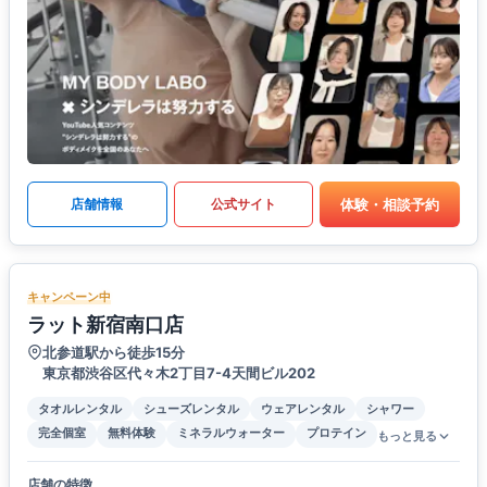
体験・相談予約
店舗情報
公式サイト
キャンペーン中
ラット新宿南口店
北参道駅から徒歩15分
東京都渋谷区代々木2丁目7-4天間ビル202
タオルレンタル
シューズレンタル
ウェアレンタル
シャワー
完全個室
無料体験
ミネラルウォーター
プロテイン
もっと見る
店舗の特徴