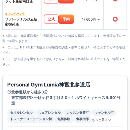
ラット新宿南口店
キャンペーン中
○
公式
予約
ザ パーソナルジム新
17,600円〜
宿御苑店
※上記には、施設運営者から情報提供のあった施設を掲載しています。全施設は下の一
覧で確認できます。
※「○」は、FIT PALETTE編集部が独自の調査・基準に基づき、特におすすめする項目
です。
※「－」は未提供を示すものではありません。詳細は各施設の公式サイトをご確認くだ
さい。
Personal Gym Lumia神宮北参道店
北参道駅から徒歩3分
東京都渋谷区千駄ケ谷３丁目３０−４ ホワイトキャッスル 501号
室
タオルレンタル
ウェアレンタル
レッスン振替可
キャンセル可
トレーナーローテーション制
無料体験
食事指導
もっと見る