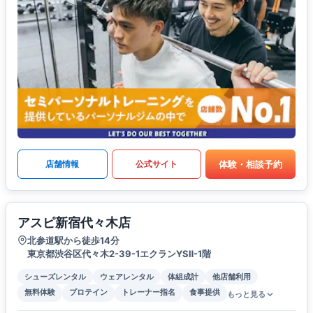
体験・相談予約
店舗情報
公式サイト
アスピ新宿代々木店
北参道駅から徒歩14分
東京都渋谷区代々木2-39-1エクランYSⅡ-1階
シューズレンタル
ウェアレンタル
体組成計
他店舗利用
無料体験
プロテイン
トレーナー指名
食事提供
もっと見る