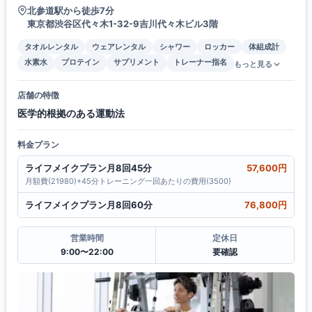
北参道駅から徒歩7分
東京都渋谷区代々木1-32-9吉川代々木ビル3階
タオルレンタル
ウェアレンタル
シャワー
ロッカー
体組成計
水素水
プロテイン
サプリメント
トレーナー指名
もっと見る
店舗の特徴
医学的根拠のある運動法
料金プラン
ライフメイクプラン月8回45分
57,600円
月額費(21980)+45分トレーニング一回あたりの費用(3500)
ライフメイクプラン月8回60分
76,800円
営業時間
定休日
9:00〜22:00
要確認