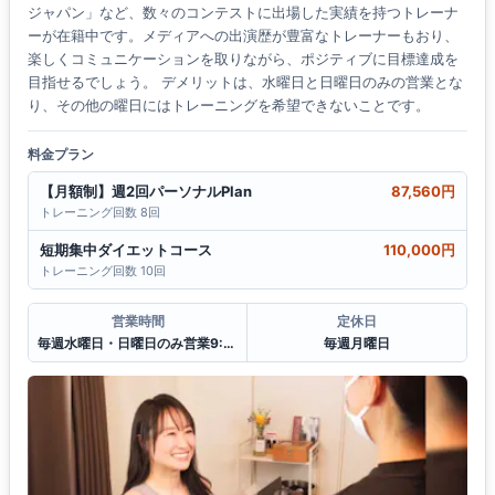
ジャパン」など、数々のコンテストに出場した実績を持つトレーナ
ーが在籍中です。メディアへの出演歴が豊富なトレーナーもおり、
楽しくコミュニケーションを取りながら、ポジティブに目標達成を
目指せるでしょう。 デメリットは、水曜日と日曜日のみの営業とな
り、その他の曜日にはトレーニングを希望できないことです。
料金プラン
【月額制】週2回パーソナルPlan
87,560円
トレーニング回数 8回
短期集中ダイエットコース
110,000円
トレーニング回数 10回
営業時間
定休日
毎週水曜日・日曜日のみ営業9:00〜22:00
毎週月曜日