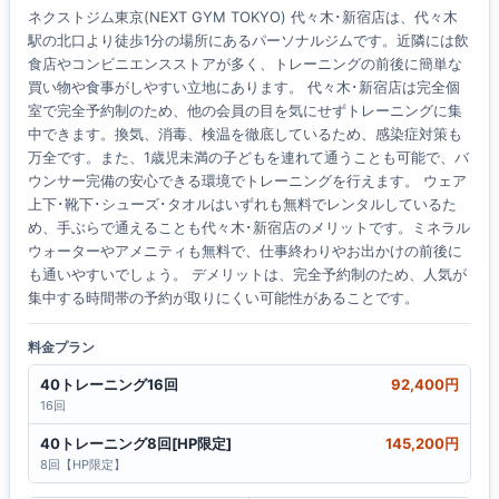
ネクストジム東京(NEXT GYM TOKYO) 代々木･新宿店は、代々木
駅の北口より徒歩1分の場所にあるパーソナルジムです。近隣には飲
食店やコンビニエンスストアが多く、トレーニングの前後に簡単な
買い物や食事がしやすい立地にあります。 代々木･新宿店は完全個
室で完全予約制のため、他の会員の目を気にせずトレーニングに集
中できます。換気、消毒、検温を徹底しているため、感染症対策も
万全です。また、1歳児未満の子どもを連れて通うことも可能で、バ
ウンサー完備の安心できる環境でトレーニングを行えます。 ウェア
上下･靴下･シューズ･タオルはいずれも無料でレンタルしているた
め、手ぶらで通えることも代々木･新宿店のメリットです。ミネラル
ウォーターやアメニティも無料で、仕事終わりやお出かけの前後に
も通いやすいでしょう。 デメリットは、完全予約制のため、人気が
集中する時間帯の予約が取りにくい可能性があることです。
料金プラン
40トレーニング16回
92,400円
16回
40トレーニング8回[HP限定]
145,200円
8回【HP限定】