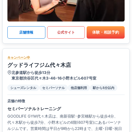
体験・相談予約
店舗情報
公式サイト
キャンペーン中
グッドライフジム代々木店
北参道駅から徒歩13分
東京都渋谷区代々木3-46-16​小野木ビル607号室
シューズレンタル
セミパーソナル
他店舗利用
駅から5分以内
店舗の特徴
セミパーソナルトレーニング
GOODLIFE GYM代々木店は、南新宿駅･参宮橋駅から徒歩4分、
代々木駅から徒歩7分、小野木ビルの6階(607号室)にあるパーソナ
ルジムです。営業時間は平日が9時から22時まで、土曜･日曜･祝日