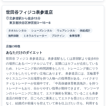
世田谷フィジコ表参道店
北参道駅から徒歩13分
東京都渋谷区神宮前3ー15ー8
タオルレンタル
シューズレンタル
ウェアレンタル
体組成計
無料体験
ミネラルウォーター
プロテイン
食事指導
店舗の特徴
あなただけのダイエット
世田谷 フィジコ 表参道店は、表参道駅もしくは原宿駅より徒歩6分
の場所にあるパーソナルジムです。近隣にはカフェが点在している
ため、トレーニング前の時間調整をしたり、トレーニング後にリラ
ックスをしたりしやすい立地にあります。 表参道店には、五輪選手
やミスユニバース出場歴を持つ人物への指導歴がある、ハイクオリ
ティなトレーナーが在籍中です。「中高保健体育教員免許」を持つ
トレーナーもおり、分かりやすい指導が期待できます。 マンツーマ
ンのトレーニングに加えて、エステ施術を実施していることも表参
道店の特徴です。日ごろのご褒美としてエステを受けたい方だけで
なく、結婚式や前撮りを控えていて体を仕上げたい方も、利用する