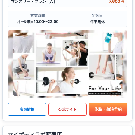
マンスリー・プラン［A］
7,600円
営業時間
定休日
月~金曜日10:00〜22:00
年中無休
体験・相談予約
店舗情報
公式サイト
マイボディラボ新宿店