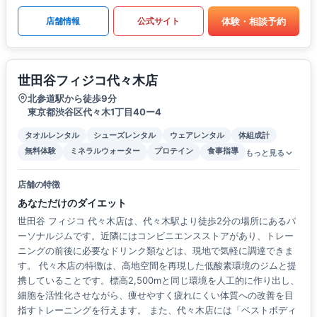
体験・相談予約
店舗情報
公式サイト
世田谷フィジコ代々木店
北参道駅から徒歩9分
東京都渋谷区代々木1丁目40ー4
タオルレンタル
シューズレンタル
ウェアレンタル
体組成計
無料体験
ミネラルウォーター
プロテイン
食事指導
もっと見る
店舗の特徴
あなただけのダイエット
世田谷 フィジコ 代々木店は、代々木駅より徒歩2分の場所にあるパ
ーソナルジムです。近隣にはコンビニエンスストアがあり、トレー
ニングの前後に必要なドリンク類などは、現地で気軽に調達できま
す。 代々木店の特徴は、高地空間を再現した低酸素環境のジムと提
携していることです。標高2,500mと同じ環境を人工的に作り出し、
細胞を活性化させながら、痩せやすく疲れにくい体質への改善を目
指すトレーニングを行えます。 また、代々木店には「ベストボディ