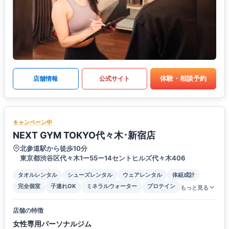
体験・相談予約
店舗情報
公式サイト
キャンペーン中
NEXT GYM TOKYO代々木･新宿店
北参道駅から徒歩10分
東京都渋谷区代々木1ー55ー14セントヒルズ代々木406
タオルレンタル
シューズレンタル
ウェアレンタル
体組成計
完全個室
子連れOK
ミネラルウォーター
プロテイン
もっと見る
店舗の特徴
女性専用パーソナルジム