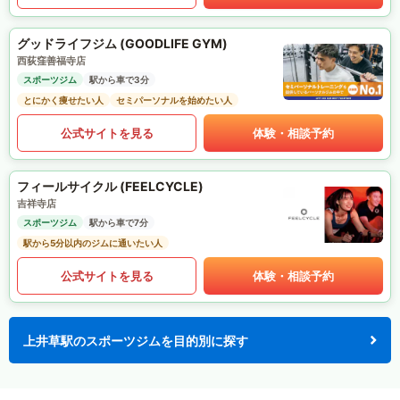
グッドライフジム (GOODLIFE GYM)
西荻窪善福寺店
スポーツジム
駅から車で3分
とにかく痩せたい人
セミパーソナルを始めたい人
公式サイトを見る
体験・相談予約
フィールサイクル (FEELCYCLE)
吉祥寺店
スポーツジム
駅から車で7分
駅から5分以内のジムに通いたい人
公式サイトを見る
体験・相談予約
上井草駅のスポーツジムを目的別に探す