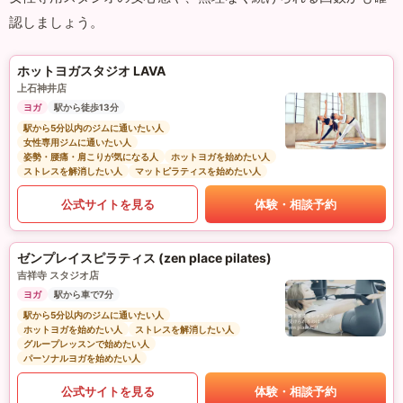
認しましょう。
ホットヨガスタジオ LAVA
上石神井店
ヨガ
駅から徒歩13分
駅から5分以内のジムに通いたい人
女性専用ジムに通いたい人
姿勢・腰痛・肩こりが気になる人
ホットヨガを始めたい人
ストレスを解消したい人
マットピラティスを始めたい人
公式サイトを見る
体験・相談予約
ゼンプレイスピラティス (zen place pilates)
吉祥寺 スタジオ店
ヨガ
駅から車で7分
駅から5分以内のジムに通いたい人
ホットヨガを始めたい人
ストレスを解消したい人
グループレッスンで始めたい人
パーソナルヨガを始めたい人
公式サイトを見る
体験・相談予約