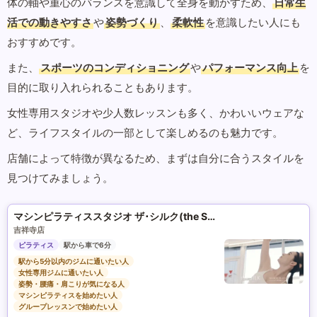
体の軸や重心のバランスを意識して全身を動かすため、
日常生
活での動きやすさ
や
姿勢づくり
、
柔軟性
を意識したい人にも
おすすめです。
また、
スポーツのコンディショニング
や
パフォーマンス向上
を
目的に取り入れられることもあります。
女性専用スタジオや少人数レッスンも多く、かわいいウェアな
ど、ライフスタイルの一部として楽しめるのも魅力です。
店舗によって特徴が異なるため、まずは自分に合うスタイルを
見つけてみましょう。
マシンピラティススタジオ ザ･シルク(the SILK)
吉祥寺店
ピラティス
駅から車で6分
駅から5分以内のジムに通いたい人
女性専用ジムに通いたい人
姿勢・腰痛・肩こりが気になる人
マシンピラティスを始めたい人
グループレッスンで始めたい人