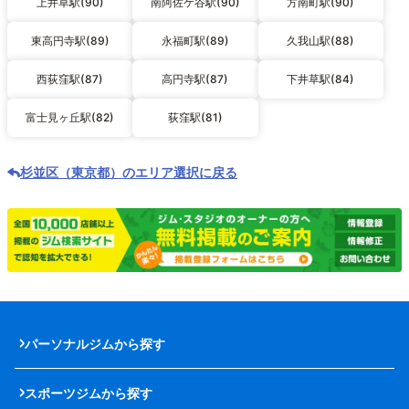
上井草駅(90)
南阿佐ケ谷駅(90)
方南町駅(90)
東高円寺駅(89)
永福町駅(89)
久我山駅(88)
西荻窪駅(87)
高円寺駅(87)
下井草駅(84)
富士見ヶ丘駅(82)
荻窪駅(81)
杉並区（東京都）のエリア選択に戻る
パーソナルジムから探す
スポーツジムから探す