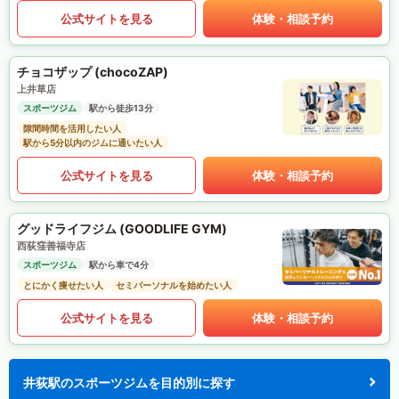
公式サイトを見る
体験・相談予約
チョコザップ (chocoZAP)
上井草店
スポーツジム
駅から徒歩13分
隙間時間を活用したい人
駅から5分以内のジムに通いたい人
公式サイトを見る
体験・相談予約
グッドライフジム (GOODLIFE GYM)
西荻窪善福寺店
スポーツジム
駅から車で4分
とにかく痩せたい人
セミパーソナルを始めたい人
公式サイトを見る
体験・相談予約
井荻駅のスポーツジムを目的別に探す