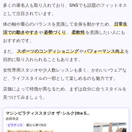
多くの著名人も取り入れており、SNSでも話題のフィットネス
として注目されています。
体の軸や重心のバランスを意識して全身を動かすため、
日常生
活での動きやすさ
や
姿勢づくり
、
柔軟性
を意識したい人にも
おすすめです。
また、
スポーツのコンディショニング
や
パフォーマンス向上
を
目的に取り入れられることもあります。
女性専用スタジオや少人数レッスンも多く、かわいいウェアな
ど、ライフスタイルの一部として楽しめるのも魅力です。
店舗によって特徴が異なるため、まずは自分に合うスタイルを
見つけてみましょう。
マシンピラティススタジオ ザ･シルク(the SILK)
吉祥寺店
ピラティス
駅から車で8分
駅から5分以内のジムに通いたい人