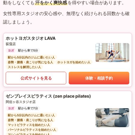
動をしなくても
汗をかく爽快感
を得やすい場合があります。
女性専用スタジオの安心感や、無理なく続けられる回数かも確
認しましょう。
ホットヨガスタジオ LAVA
荻窪店
ヨガ
駅から車で5分
駅から5分以内のジムに通いたい人
姿勢・腰痛・肩こりが気になる人
ホットヨガを始めたい人
ストレスを解消したい人
公式サイトを見る
体験・相談予約
ゼンプレイスピラティス (zen place pilates)
阿佐ヶ谷スタジオ店
ヨガ
駅から車で7分
駅から5分以内のジムに通いたい人
姿勢・腰痛・肩こりが気になる人
マットピラティスを始めたい人
パーソナルピラティスを始めたい人
マシンピラティスを始めたい人