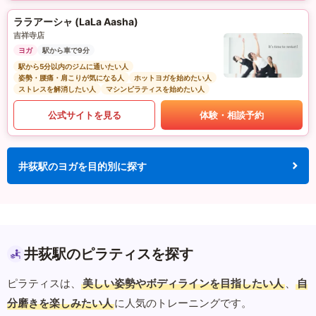
ララアーシャ (LaLa Aasha)
吉祥寺店
ヨガ
駅から車で9分
駅から5分以内のジムに通いたい人
姿勢・腰痛・肩こりが気になる人
ホットヨガを始めたい人
ストレスを解消したい人
マシンピラティスを始めたい人
公式サイトを見る
体験・相談予約
井荻駅のヨガを目的別に探す
井荻駅のピラティスを探す
ピラティスは、
美しい姿勢やボディラインを目指したい人
、
自
分磨きを楽しみたい人
に人気のトレーニングです。